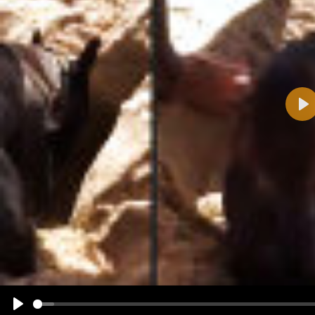
Pla
Name:
E-Mail-Adresse (optional):
Kommentar:
Alle HTML-Tags außer <br>, <strike> und <i> werden aus Deinem Kommentar entfernt.
URLs werden automatisch umgewandelt. Bitte verwende "www." oder "http://" in URLs
Ich möchte eine E-Mail, wenn zu meinem Kommentar Antworten erscheinen.
Ich möchte eine E-Mail, wenn auf dieser Seite weitere Kommentare erscheinen.