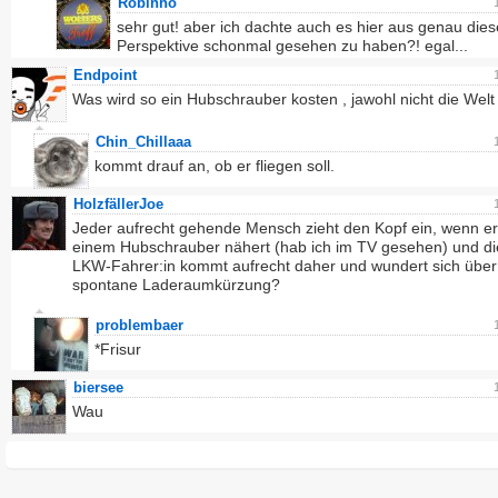
Robinho
sehr gut! aber ich dachte auch es hier aus genau dies
Perspektive schonmal gesehen zu haben?! egal...
Endpoint
Was wird so ein Hubschrauber kosten , jawohl nicht die Welt
Chin_Chillaaa
kommt drauf an, ob er fliegen soll.
HolzfällerJoe
Jeder aufrecht gehende Mensch zieht den Kopf ein, wenn er
einem Hubschrauber nähert (hab ich im TV gesehen) und di
LKW-Fahrer:in kommt aufrecht daher und wundert sich über
spontane Laderaumkürzung?
problembaer
*Frisur
biersee
Wau