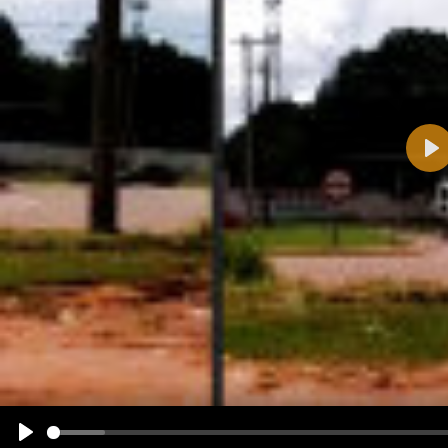
Pla
Name:
E-Mail-Adresse (optional):
Kommentar:
Alle HTML-Tags außer <br>, <strike> und <i> werden aus Deinem Kommentar entfernt.
URLs werden automatisch umgewandelt. Bitte verwende "www." oder "http://" in URLs
Ich möchte eine E-Mail, wenn zu meinem Kommentar Antworten erscheinen.
Ich möchte eine E-Mail, wenn auf dieser Seite weitere Kommentare erscheinen.