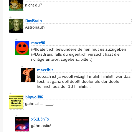
nicht du?
DasBrain
Astronaut?
maze90
@floater: ich bewundere deinen mut es zuzugeben
@DasBrain: falls du eigentlich versucht hast die
richtige antwort zugeben...bitter;)
maxzibit
booaah ist ja voooll witzig!!! muhihihihihi!!! wer das
liest, ist ganz doll doof!! doofer als der doofe
heinrich aus der 1B hihihihi...
bigwolf86
gähnial ... .___.
xS1L3nTx
gähntastic!