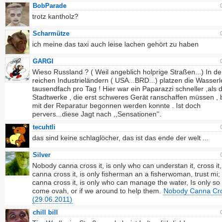
BobParade
trotz kantholz?
Scharmütze
ich meine das taxi auch leise lachen gehört zu haben
GARGI
Wieso Russland ? ( Weil angeblich holprige Straßen...) In d
reichen Industrieländern ( USA...BRD...) platzen die Wasser
tausendfach pro Tag ! Hier war ein Paparazzi schneller ,als d
Stadtwerke , die erst schweres Gerät ranschaffen müssen , 
mit der Reparatur begonnen werden konnte . Ist doch
pervers...diese Jagt nach ,,Sensationen''.
tecuhtli
das sind keine schlaglöcher, das ist das ende der welt ...
Silver
Nobody canna cross it, is only who can understan it, cross i
canna cross it, is only fisherman an a fisherwoman, trust mi
canna cross it, is only who can manage the water, Is only s
come ovah, or if we around to help them.
Nobody Canna Cro
(29.06.2011)
chill bill