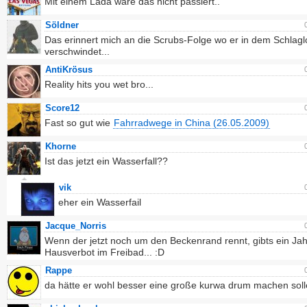
Mit einem Lada wäre das nicht passiert..
Söldner
Das erinnert mich an die Scrubs-Folge wo er in dem Schlag
verschwindet...
AntiKrösus
Reality hits you wet bro...
Score12
Fast so gut wie
Fahrradwege in China (26.05.2009)
Khorne
Ist das jetzt ein Wasserfall??
vik
eher ein Wasserfail
Jacque_Norris
Wenn der jetzt noch um den Beckenrand rennt, gibts ein Jah
Hausverbot im Freibad... :D
Rappe
da hätte er wohl besser eine große kurwa drum machen solle