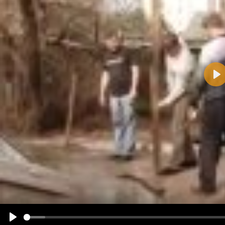
Pla
Name:
E-Mail-Adresse (optional):
Kommentar:
Alle HTML-Tags außer <br>, <strike> und <i> werden aus Deinem Kommentar entfernt.
URLs werden automatisch umgewandelt. Bitte verwende "www." oder "http://" in URLs
Ich möchte eine E-Mail, wenn zu meinem Kommentar Antworten erscheinen.
Ich möchte eine E-Mail, wenn auf dieser Seite weitere Kommentare erscheinen.