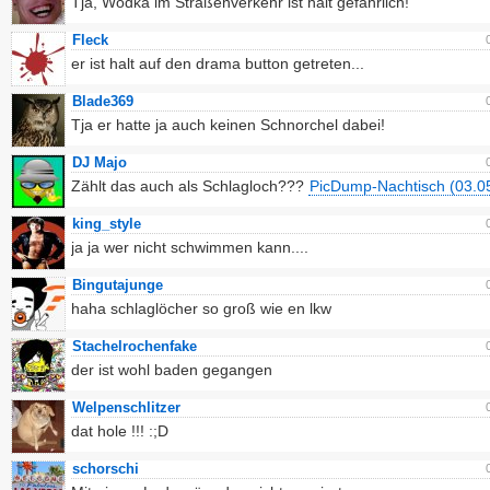
Tja, Wodka im Straßenverkehr ist halt gefährlich!
Fleck
er ist halt auf den drama button getreten...
Blade369
Tja er hatte ja auch keinen Schnorchel dabei!
DJ Majo
Zählt das auch als Schlagloch???
PicDump-Nachtisch (03.0
king_style
ja ja wer nicht schwimmen kann....
Bingutajunge
haha schlaglöcher so groß wie en lkw
Stachelrochenfake
der ist wohl baden gegangen
Welpenschlitzer
dat hole !!! :;D
schorschi