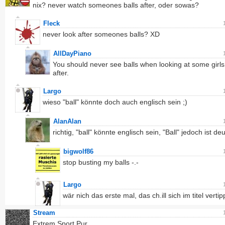
nix? never watch someones balls after, oder sowas?
Fleck
never look after someones balls? XD
AllDayPiano
You should never see balls when looking at some girls
after.
Largo
wieso "ball" könnte doch auch englisch sein ;)
AlanAlan
richtig, "ball" könnte englisch sein, "Ball" jedoch ist de
bigwolf86
stop busting my balls -.-
Largo
wär nich das erste mal, das ch.ill sich im titel vertip
Stream
Extrem Sport Pur.