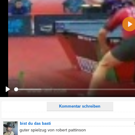
Name:
Pla
E-Mail-Adresse (optional):
Kommentar:
Alle HTML-Tags außer <br>, <strike> und <i> werden aus Deinem Kommentar entfernt.
URLs werden automatisch umgewandelt. Bitte verwende "www." oder "http://" in URLs
Ich möchte eine E-Mail, wenn zu meinem Kommentar Antworten erscheinen.
Ich möchte eine E-Mail, wenn auf dieser Seite weitere Kommentare erscheinen.
Play
Kommentar schreiben
bist du das basti
guter spielzug von robert pattinson