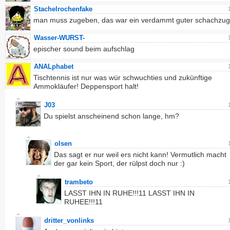
Stachelrochenfake
man muss zugeben, das war ein verdammt guter schachzug
Wasser-WURST-
epischer sound beim aufschlag
ANALphabet
Tischtennis ist nur was wür schwuchties und zukünftige
Ammokläufer! Deppensport halt!
J03
Du spielst anscheinend schon lange, hm?
olsen
Das sagt er nur weil ers nicht kann! Vermutlich macht
der gar kein Sport, der rülpst doch nur :)
trambeto
LASST IHN IN RUHE!!!11 LASST IHN IN
RUHEE!!!11
dritter_vonlinks