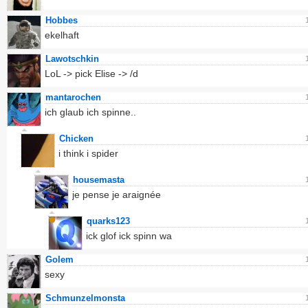
Hobbes
ekelhaft
Lawotschkin
LoL -> pick Elise -> /d
mantarochen
ich glaub ich spinne..
Chicken
i think i spider
housemasta
je pense je araignée
quarks123
ick glof ick spinn wa
Golem
sexy
Schmunzelmonsta