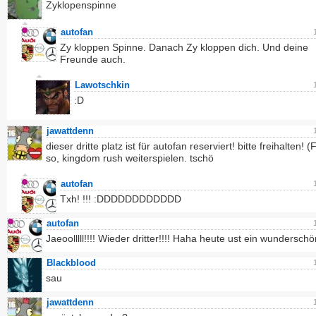
Zyklopenspinne
autofan
Zy kloppen Spinne. Danach Zy kloppen dich. Und deine
Freunde auch.
Lawotschkin
:D
jawattdenn
dieser dritte platz ist für autofan reserviert! bitte freihalten! (F
so, kingdom rush weiterspielen. tschö
autofan
Txh! !!! :DDDDDDDDDDDD
autofan
Jaeoolllll!!!! Wieder dritter!!!! Haha heute ust ein wundersch
Blackblood
sau
jawattdenn