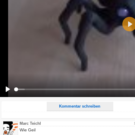
Name:
Pla
E-Mail-Adresse (optional):
Kommentar:
Alle HTML-Tags außer <br>, <strike> und <i> werden aus Deinem Kommentar entfernt.
URLs werden automatisch umgewandelt. Bitte verwende "www." oder "http://" in URLs
Ich möchte eine E-Mail, wenn zu meinem Kommentar Antworten erscheinen.
Ich möchte eine E-Mail, wenn auf dieser Seite weitere Kommentare erscheinen.
Play
Kommentar schreiben
Marc Teichl
Wie Geil