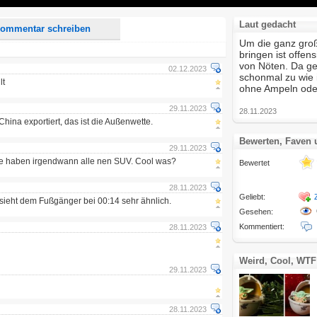
Laut gedacht
ommentar schreiben
Um die ganz groß
bringen ist offe
von Nöten. Da ge
02.12.2023
schonmal zu wie 
lt
ohne Ampeln oder
29.11.2023
28.11.2023
ina exportiert, das ist die Außenwette.
Bewerten, Faven
29.11.2023
 die haben irgendwann alle nen SUV. Cool was?
Bewertet
28.11.2023
Geliebt:
sieht dem Fußgänger bei 00:14 sehr ähnlich.
Gesehen:
Kommentiert:
28.11.2023
Weird, Cool, WTF
29.11.2023
28.11.2023