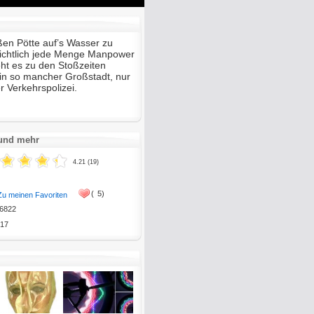
Mute
Enter
fullscreen
en Pötte auf’s Wasser zu
nsichtlich jede Menge Manpower
ht es zu den Stoßzeiten
in so mancher Großstadt, nur
 Verkehrspolizei.
 und mehr
4.21 (19)
(
5)
Zu meinen Favoriten
6822
17