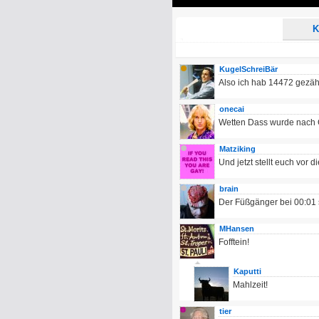
Play
K
KugelSchreiBär
Also ich hab 14472 gezäh
onecai
Wetten Dass wurde nach Ch
Matziking
Und jetzt stellt euch vor
brain
Der Füßgänger bei 00:01 
MHansen
Fofftein!
Kaputti
Mahlzeit!
tier