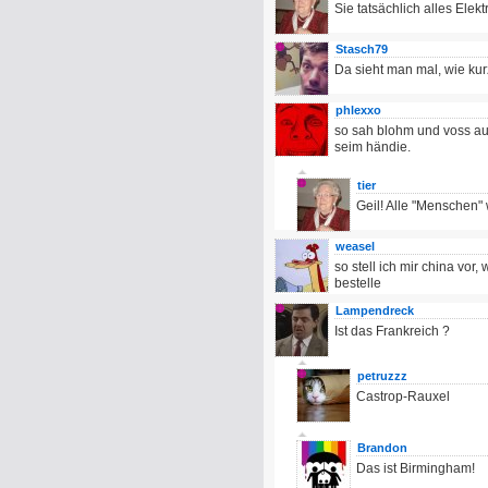
Sie tatsächlich alles Elekt
Stasch79
Da sieht man mal, wie kur
phlexxo
so sah blohm und voss au
seim händie.
tier
Geil! Alle "Menschen" 
weasel
so stell ich mir china vor
bestelle
Lampendreck
Ist das Frankreich ?
petruzzz
Castrop-Rauxel
Brandon
Das ist Birmingham!