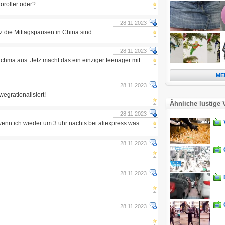
roroller oder?
28.11.2023
z die Mittagspausen in China sind.
28.11.2023
chma aus. Jetz macht das ein einziger teenager mit
ME
28.11.2023
wegrationalisiert!
Ähnliche lustige 
28.11.2023
, wenn ich wieder um 3 uhr nachts bei aliexpress was
28.11.2023
28.11.2023
28.11.2023