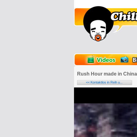
lder
Onlinespiele
Rush Hour made in China
<< Kontaktlos in Reih u...