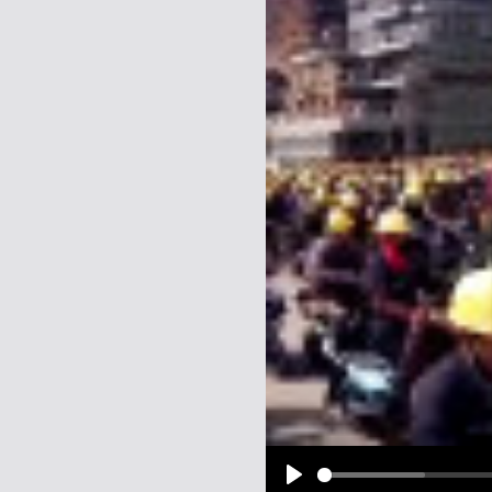
Name:
E-Mail-Adresse (optional):
Kommentar:
Alle HTML-Tags außer <br>, <strike> un
URLs werden automatisch umgewandelt. Bi
Ich möchte eine E-Mail, wenn z
Ich möchte eine E-Mail, wenn a