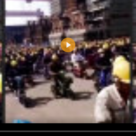
Play
d <i> werden aus Deinem Kommentar entfernt.
tte verwende "www." oder "http://" in URLs
u meinem Kommentar Antworten erscheinen.
uf dieser Seite weitere Kommentare erscheinen.