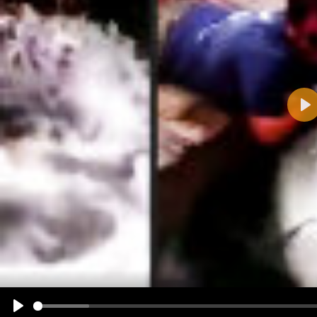
Pla
Name:
E-Mail-Adresse (optional):
Kommentar:
Alle HTML-Tags außer <br>, <strike> und <i> werden aus Deinem Kommentar entfernt.
URLs werden automatisch umgewandelt. Bitte verwende "www." oder "http://" in URLs
Ich möchte eine E-Mail, wenn zu meinem Kommentar Antworten erscheinen.
Ich möchte eine E-Mail, wenn auf dieser Seite weitere Kommentare erscheinen.