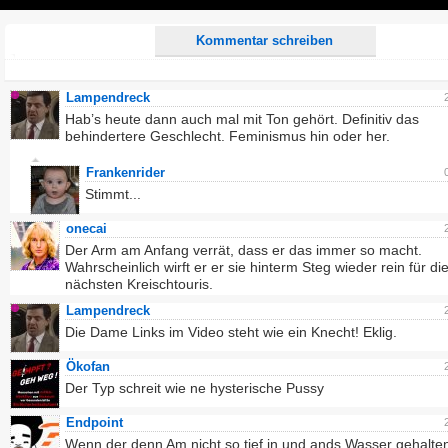
Play
Kommentar schreiben
Lampendreck
Hab’s heute dann auch mal mit Ton gehört. Definitiv das
behindertere Geschlecht. Feminismus hin oder her.
Frankenrider
Stimmt...
onecai
Der Arm am Anfang verrät, dass er das immer so macht.
Wahrscheinlich wirft er er sie hinterm Steg wieder rein für di
nächsten Kreischtouris.
Lampendreck
Die Dame Links im Video steht wie ein Knecht! Eklig.
Ökofan
Der Typ schreit wie ne hysterische Pussy
Endpoint
Wenn der denn Am nicht so tief in und ands Wasser gehalten