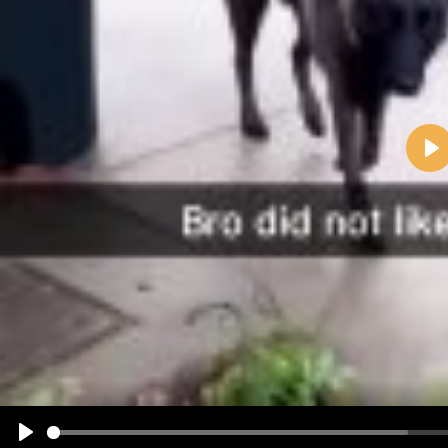
Pla
Name:
E-Mail-Adresse (optional):
Kommentar:
Alle HTML-Tags außer <br>, <strike> und <i> werden aus Deinem Kommentar entfernt.
URLs werden automatisch umgewandelt. Bitte verwende "www." oder "http://" in URLs
Ich möchte eine E-Mail, wenn zu meinem Kommentar Antworten erscheinen.
Ich möchte eine E-Mail, wenn auf dieser Seite weitere Kommentare erscheinen.