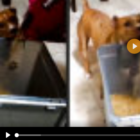
Pla
Name:
E-Mail-Adresse (optional):
Kommentar:
Alle HTML-Tags außer <br>, <strike> und <i> werden aus Deinem Kommentar entfernt.
URLs werden automatisch umgewandelt. Bitte verwende "www." oder "http://" in URLs
Ich möchte eine E-Mail, wenn zu meinem Kommentar Antworten erscheinen.
Ich möchte eine E-Mail, wenn auf dieser Seite weitere Kommentare erscheinen.