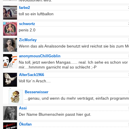
revolutioniert wird.
farbe2
toll so ein luftballon
schwortz
penis 2.0
ZicMorley
Wenn das als Analssonde benutzt wird reichst sie bis zum 
anonymousChillGoblin
Na toll, jetzt werden Mangas...... real. Ich sehe es schon vor
mir....hmmmm garnicht mal so schlecht ;-P
AlterSack1966
Voll für´n Arsch....
Besserwisser
...genau, und wenn du mehr verträgst, einfach programm
Assi
Der Name Blumenschein passt hier gut.
Ökofan