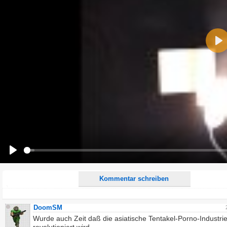
Name:
Pla
E-Mail-Adresse (optional):
Kommentar:
Alle HTML-Tags außer <br>, <strike> und <i> werden aus Deinem Kommentar entfernt.
URLs werden automatisch umgewandelt. Bitte verwende "www." oder "http://" in URLs
Ich möchte eine E-Mail, wenn zu meinem Kommentar Antworten erscheinen.
Ich möchte eine E-Mail, wenn auf dieser Seite weitere Kommentare erscheinen.
Play
Kommentar schreiben
DoomSM
Wurde auch Zeit daß die asiatische Tentakel-Porno-Industri