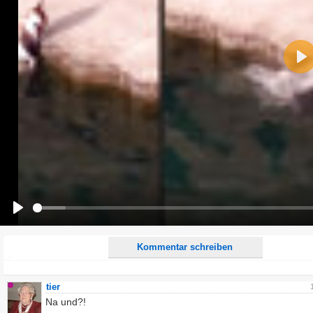
Name:
Pla
E-Mail-Adresse (optional):
Kommentar:
Alle HTML-Tags außer <br>, <strike> und <i> werden aus Deinem Kommentar entfernt.
URLs werden automatisch umgewandelt. Bitte verwende "www." oder "http://" in URLs
Ich möchte eine E-Mail, wenn zu meinem Kommentar Antworten erscheinen.
Ich möchte eine E-Mail, wenn auf dieser Seite weitere Kommentare erscheinen.
Play
Kommentar schreiben
tier
Na und?!