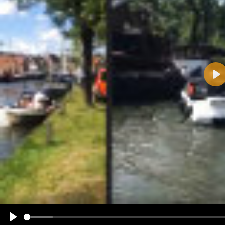
Pla
Name:
E-Mail-Adresse (optional):
Kommentar:
Alle HTML-Tags außer <br>, <strike> und <i> werden aus Deinem Kommentar entfernt.
URLs werden automatisch umgewandelt. Bitte verwende "www." oder "http://" in URLs
Ich möchte eine E-Mail, wenn zu meinem Kommentar Antworten erscheinen.
Ich möchte eine E-Mail, wenn auf dieser Seite weitere Kommentare erscheinen.