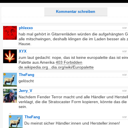
Play
Kommentar schreiben
phlexxo
vor
hab mal gehört in Gitarrenläden würden die aufgehängten G
alle mitschwingen, deshalb klingen die im Laden besser als 
Hause.
XYX
vor
zum laut gedacht: nope, das ist keine europalette das ist e
Palette aus Amerika
403 Forbidden
de.wikipedia.org...dia.org/wiki/Europalette
TheFang
vor
gelöscht
Jerry_V
vor
Nachdem Fender Terror macht und alle Händler und Herstel
verklagt, die die Stratocaster Form kopieren, könnte das di
sein.
TheFang
vor
Du meinst sicher Händler:innen und Hersteller:innen!