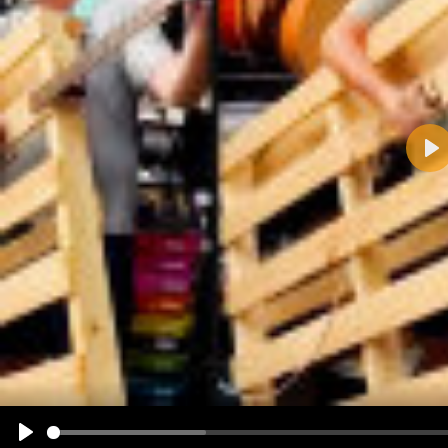
Pla
Name:
E-Mail-Adresse (optional):
Kommentar:
Alle HTML-Tags außer <br>, <strike> und <i> werden aus Deinem Kommentar entfernt.
URLs werden automatisch umgewandelt. Bitte verwende "www." oder "http://" in URLs
Ich möchte eine E-Mail, wenn zu meinem Kommentar Antworten erscheinen.
Ich möchte eine E-Mail, wenn auf dieser Seite weitere Kommentare erscheinen.