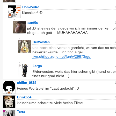
Don-Pedro
Klassiker! :D
sant0s
ja! :D ist eines der videos wo ich mir immer denke... oh
oh gott, oh gott.... MUHAHAHAHAHA!!!
DerWesten
und noch eins. versteh garnicht, warum das so sch
bewertet wurde... ich find´s geil...
live.chilloutzone.net/fun/v/29673/go
Largo
@derwesten: weils das hier schon gibt (hund-ert pr
finds nur grad nicht... )
chiller_0815
Feines Wortspiel im "Laut gedacht" :D
Brinko54
kleineblume schaut zu viele Action Filme
Terra