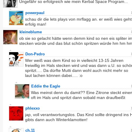
Ungefähr so erfolgreich wie mein Kerbal Space Program...
powerpaul
schau dir die lets plays von mrflagg an. er weiß wies geht
erfolg man!
kleineblume
ob sie so gelacht hätte wenn demm kind so nen eis spliter i
stecken würde und das blut schön spritzen würde hm hm h
Don-Pedro
Wer weiß was dem Kind so in vielleicht 13-15 Jahren
freiwillig im Hals stecken wird und was dann u.U. so schö
spritzt..... Da dürfte Mutti dann wohl auch nicht mehr so
laut lachen können dabei..... :o
Eddie the Eagle
Was meinst denn du damit?? Eine Zitrone steckt eine
oft im Hals und spritzt dann sobald man draufbeißt
phlexxo
jap, voll verantwortungslos. Das Kind sollte dringend ins
gibts dann auch Winterklamotten!
ch.11