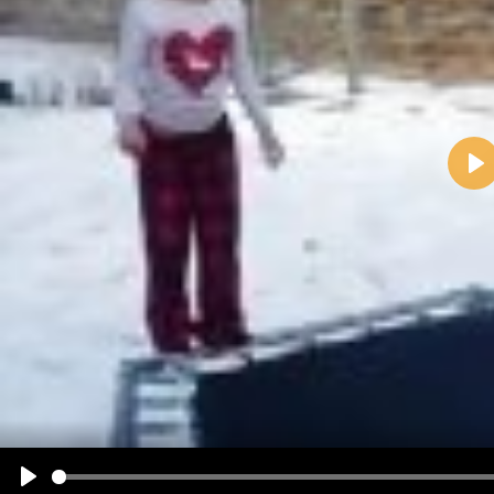
Pla
Name:
E-Mail-Adresse (optional):
Kommentar:
Alle HTML-Tags außer <br>, <strike> und <i> werden aus Deinem Kommentar entfernt.
URLs werden automatisch umgewandelt. Bitte verwende "www." oder "http://" in URLs
Ich möchte eine E-Mail, wenn zu meinem Kommentar Antworten erscheinen.
Ich möchte eine E-Mail, wenn auf dieser Seite weitere Kommentare erscheinen.