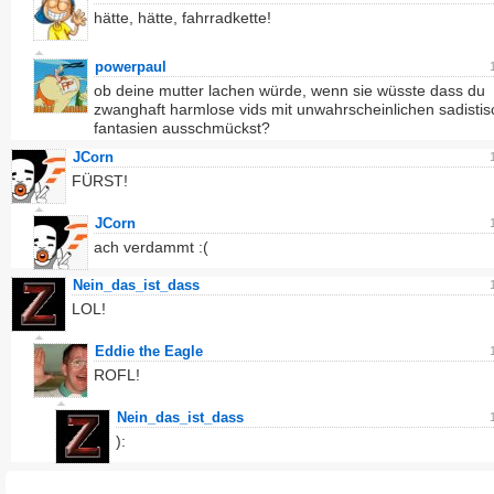
hätte, hätte, fahrradkette!
powerpaul
ob deine mutter lachen würde, wenn sie wüsste dass du
zwanghaft harmlose vids mit unwahrscheinlichen sadisti
fantasien ausschmückst?
JCorn
FÜRST!
JCorn
ach verdammt :(
Nein_das_ist_dass
LOL!
Eddie the Eagle
ROFL!
Nein_das_ist_dass
):