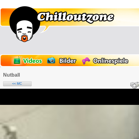
Nutball
<< MC