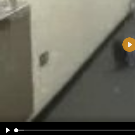
Pla
Name:
E-Mail-Adresse (optional):
Kommentar:
Alle HTML-Tags außer <br>, <strike> und <i> werden aus Deinem Kommentar entfernt.
URLs werden automatisch umgewandelt. Bitte verwende "www." oder "http://" in URLs
Ich möchte eine E-Mail, wenn zu meinem Kommentar Antworten erscheinen.
Ich möchte eine E-Mail, wenn auf dieser Seite weitere Kommentare erscheinen.