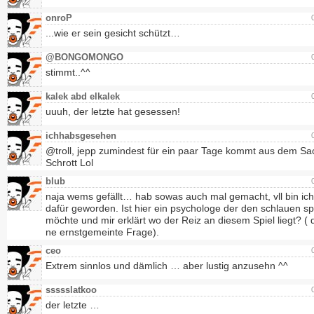
onroP
...wie er sein gesicht schützt…
@BONGOMONGO
stimmt..^^
kalek abd elkalek
uuuh, der letzte hat gesessen!
ichhabsgesehen
@troll, jepp zumindest für ein paar Tage kommt aus dem Sa
Schrott Lol
blub
naja wems gefällt… hab sowas auch mal gemacht, vll bin ich 
dafür geworden. Ist hier ein psychologe der den schlauen sp
möchte und mir erklärt wo der Reiz an diesem Spiel liegt? (
ne ernstgemeinte Frage).
ceo
Extrem sinnlos und dämlich … aber lustig anzusehn ^^
ssssslatkoo
der letzte …