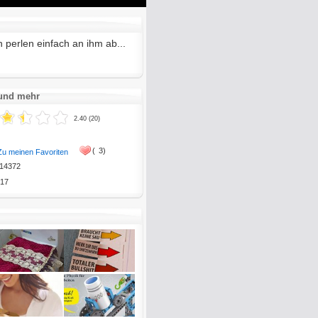
Mute
Enter
fullscreen
perlen einfach an ihm ab...
 und mehr
2.40 (20)
(
3)
Zu meinen Favoriten
14372
17