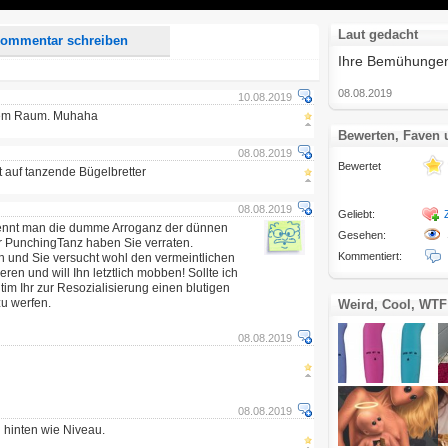
Laut gedacht
ommentar schreiben
Ihre Bemühungen 
08.08.2019
10.08.2019
chem Raum. Muhaha
Bewerten, Faven
08.08.2019
Bewertet
ht auf tanzende Bügelbretter
08.08.2019
Geliebt:
kennt man die dumme Arroganz der dünnen
Gesehen:
 PunchingTanz haben Sie verraten.
Kommentiert:
h und Sie versucht wohl den vermeintlichen
ren und will Ihn letztlich mobben! Sollte ich
tim Ihr zur Resozialisierung einen blutigen
zu werfen.
Weird, Cool, WTF
08.08.2019
08.08.2019
n hinten wie Niveau.