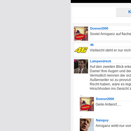
Play
K
Doener2000
Soviel Arroganz auf fla
46
Vielleicht steht er nur nic
Lampendreck
Auf den zweiten Blick er
Dame! Ihre Augen und der
Vermutlich kennen die sic
Außenseiter so zu provozie
Recht haben, wäre es legi
Hirschhoden ins Gesicht 
Doener2000
Geile Antwort.....
Naisguy
Arroganz wirkt nur vo