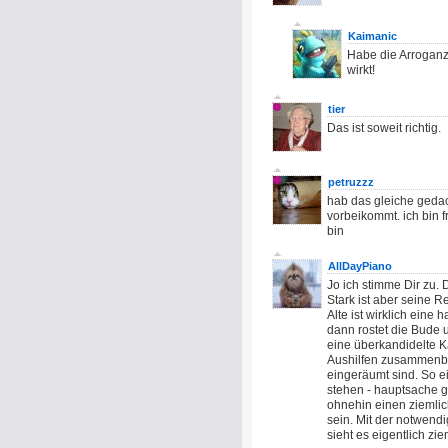
Kaimanic
Habe die Arroganz
wirkt!
tier
Das ist soweit richtig.
petruzzz
hab das gleiche gedach
vorbeikommt. ich bin 
bin
AllDayPiano
Jo ich stimme Dir zu. 
Stark ist aber seine 
Alte ist wirklich eine
dann rostet die Bude 
eine überkandidelte 
Aushilfen zusammenbrü
eingeräumt sind. So e
stehen - hauptsache ga
ohnehin einen ziemlic
sein. Mit der notwend
sieht es eigentlich zi