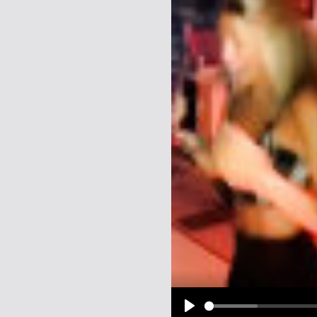
Name:
E-Mail-Adresse (optional):
Kommentar:
Alle HTML-Tags außer <br>, <strike> un
URLs werden automatisch umgewandelt. Bi
Ich möchte eine E-Mail, wenn z
Ich möchte eine E-Mail, wenn a