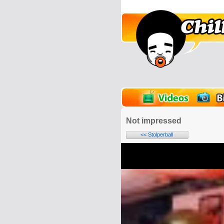
lder
Onlinespiele
Not impressed
<< Stolperball