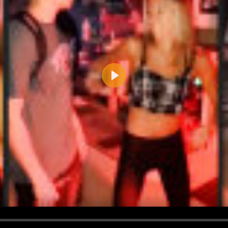
Play
d <i> werden aus Deinem Kommentar entfernt.
tte verwende "www." oder "http://" in URLs
u meinem Kommentar Antworten erscheinen.
uf dieser Seite weitere Kommentare erscheinen.