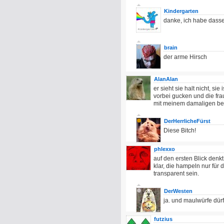
Kindergarten
danke, ich habe dass
brain
der arme Hirsch
AlanAlan
er sieht sie halt nicht, s
vorbei gucken und die fra
mit meinem damaligen be
DerHerrlicheFürst
Diese Bitch!
phlexxo
auf den ersten Blick denk
klar, die hampeln nur für
transparent sein.
DerWesten
ja. und maulwürfe dür
futzius