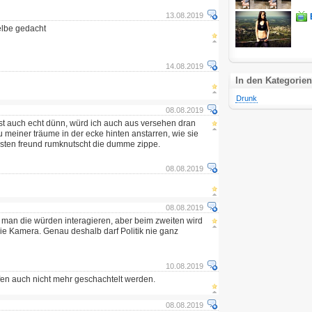
13.08.2019
elbe gedacht
14.08.2019
In den Kategorien
Drunk
08.08.2019
ie ist auch echt dünn, würd ich auch aus versehen dran
u meiner träume in der ecke hinten anstarren, wie sie
sten freund rumknutscht die dumme zippe.
08.08.2019
08.08.2019
t man die würden interagieren, aber beim zweiten wird
 die Kamera. Genau deshalb darf Politik nie ganz
10.08.2019
fen auch nicht mehr geschachtelt werden.
08.08.2019