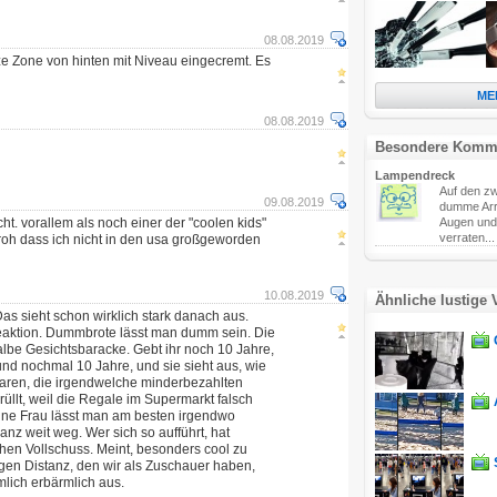
08.08.2019
e Zone von hinten mit Niveau eingecremt. Es
ME
08.08.2019
Besondere Komm
Lampendreck
Auf den zw
09.08.2019
dumme Arr
t. vorallem als noch einer der "coolen kids"
Augen und
verraten...
froh dass ich nicht in den usa großgeworden
10.08.2019
Ähnliche lustige 
Das sieht schon wirklich stark danach aus.
Reaktion. Dummbrote lässt man dumm sein. Die
 halbe Gesichtsbaracke. Gebt ihr noch 10 Jahre,
und nochmal 10 Jahre, und sie sieht aus, wie
Karen, die irgendwelche minderbezahlten
llt, weil die Regale im Supermarkt falsch
ine Frau lässt man am besten irgendwo
nz weit weg. Wer sich so aufführt, hat
hen Vollschuss. Meint, besonders cool zu
igen Distanz, den wir als Zuschauer haben,
emlich erbärmlich aus.