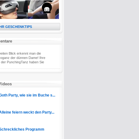
HR GESCHENKTIPS
entare
eiten Blick erkennt man die
oganz der dünnen Dame! Ihre
 der PunchingTanz haben Sie
Videos
Goth Party, wie sie im Buche s...
Alleine feiern weckt den Party...
Schreckliches Programm