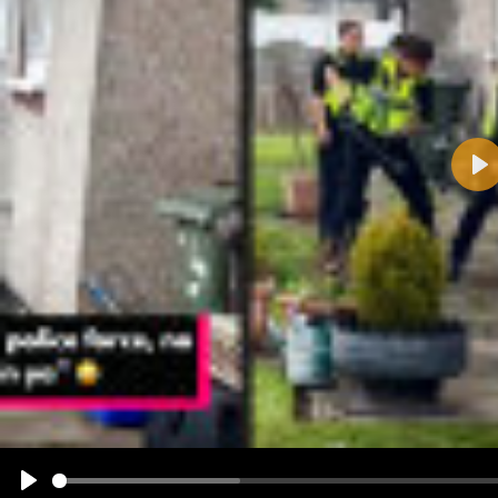
Pla
Name:
E-Mail-Adresse (optional):
Kommentar:
Alle HTML-Tags außer <br>, <strike> und <i> werden aus Deinem Kommentar entfernt.
URLs werden automatisch umgewandelt. Bitte verwende "www." oder "http://" in URLs
Ich möchte eine E-Mail, wenn zu meinem Kommentar Antworten erscheinen.
Ich möchte eine E-Mail, wenn auf dieser Seite weitere Kommentare erscheinen.