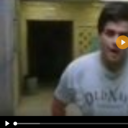
Pla
Name:
E-Mail-Adresse (optional):
Kommentar:
Alle HTML-Tags außer <br>, <strike> und <i> werden aus Deinem Kommentar entfernt.
URLs werden automatisch umgewandelt. Bitte verwende "www." oder "http://" in URLs
Ich möchte eine E-Mail, wenn zu meinem Kommentar Antworten erscheinen.
Ich möchte eine E-Mail, wenn auf dieser Seite weitere Kommentare erscheinen.