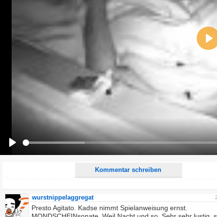
Name:
Pla
E-Mail-Adresse (optional):
Kommentar:
Alle HTML-Tags außer <br>, <strike> und <i> werden aus Deinem Kommentar entfernt.
URLs werden automatisch umgewandelt. Bitte verwende "www." oder "http://" in URLs
Ich möchte eine E-Mail, wenn zu meinem Kommentar Antworten erscheinen.
Ich möchte eine E-Mail, wenn auf dieser Seite weitere Kommentare erscheinen.
Play
Kommentar schreiben
wurstnippelaggregat
Presto Agitato. Kadse nimmt Spielanweisung ernst.
MONDSCHEINsonate. Weil Nacht und so. Sehr sehr lustig, s