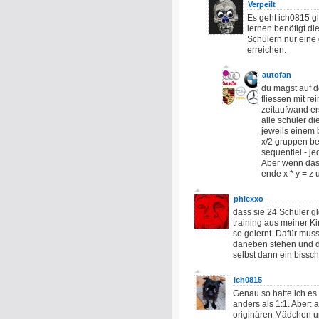
Verpeilt
Es geht ich0815 g
lernen benötigt d
Schülern nur eine
erreichen.
autofan
du magst auf d
fliessen mit re
zeitaufwand er
alle schüler di
jeweils einem b
x/2 gruppen be
sequentiel - j
Aber wenn das
ende x * y = z u
phlexxo
dass sie 24 Schüler gl
training aus meiner 
so gelernt. Dafür mus
daneben stehen und da
selbst dann ein bissc
ich0815
Genau so hatte ich es 
anders als 1:1. Aber:
originären Mädchen u