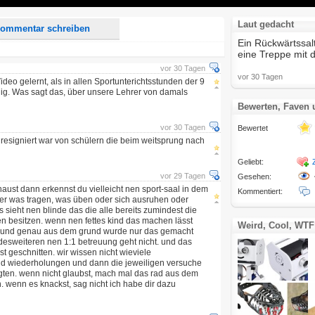
Laut gedacht
ommentar schreiben
Ein Rückwärtssalt
eine Treppe mit d
vor 30 Tagen
vor 30 Tagen
deo gelernt, als in allen Sportunterichtsstunden der 9
g. Was sagt das, über unsere Lehrer von damals
Bewerten, Faven
vor 30 Tagen
Bewertet
resigniert war von schülern die beim weitsprung nach
Geliebt:
vor 29 Tagen
Gesehen:
ust dann erkennst du vielleicht nen sport-saal in dem
Kommentiert:
er was tragen, was üben oder sich ausruhen oder
sieht nen blinde das die alle bereits zumindest die
en besitzen. wenn nen fettes kind das machen lässt
Weird, Cool, WTF
n. und genau aus dem grund wurde nur das gemacht
weiteren nen 1:1 betreuung geht nicht. und das
st geschnitten. wir wissen nicht wieviele
nd wiederholungen und dann die jeweiligen versuche
ten. wenn nicht glaubst, mach mal das rad aus dem
. wenn es knackst, sag nicht ich habe dir dazu