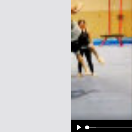
Name:
E-Mail-Adresse (optional):
Kommentar:
Alle HTML-Tags außer <br>, <strike> un
URLs werden automatisch umgewandelt. Bi
Ich möchte eine E-Mail, wenn z
Ich möchte eine E-Mail, wenn a