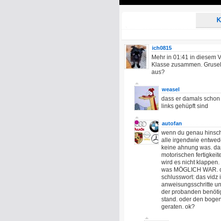
Play
K
ich0815
Mehr in 01:41 in diesem Vi
Klasse zusammen. Gruseli
aus?
weasel
dass er damals schon 
links gehüpft sind
autofan
wenn du genau hinscha
alle irgendwie entwed
keine ahnung was. das 
motorischen fertigkeit
wird es nicht klappe
was MÖGLICH WAR. des
schlusswort: das vidz i
anweisungsschritte u
der probanden benötig
stand. oder den bogen
geraten. ok?