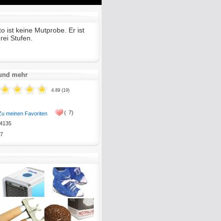
Mute
Enter
fullscreen
o ist keine Mutprobe. Er ist
rei Stufen.
 und mehr
4.89 (19)
(
7)
Zu meinen Favoriten
4135
7