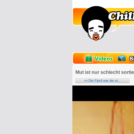
lder
Onlinespiele
Mut ist nur schlecht sort
<< Der Fjord war der ei...