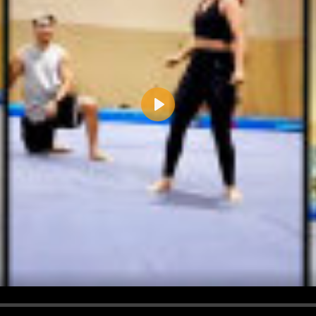
Play
d <i> werden aus Deinem Kommentar entfernt.
tte verwende "www." oder "http://" in URLs
u meinem Kommentar Antworten erscheinen.
uf dieser Seite weitere Kommentare erscheinen.