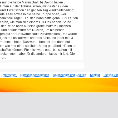
ls nur die halbe Mannschaft. b) Davon hatten 3
rften auf der Tribüne sitzen, mindestens 2 den
 und 1 war schon den ganzen Tag krankheitsbedingt
dels saß sowieso die halbe Truppe oben, weil
em: "die Tage". D.h. der Mann hatte genau 6-9 Leuten
erklären, wie man sich einem Flik-Flak nähert. Seine
en der Reihe nach auf eine große Matte zu, machen
e und er unterstützt am Rücken, um bleibende
n auf der Halswirbelsäule zu vermeiden. Das wurde
 bis er Lust auf was anderes hatte und jeder mal 3
ternommen hatte. Das wurde benotet und dann hats
 uns wie hier einer solchen Übung genähert. Hätten es
 schaffen können. Für mich wars egal, bin schon mit
 gekommen - aber für die anderen tat es mir leid. Die
iert.
Impressum
Nutzungsbedingungen
Datenschutz und Cookies
Kontakt
Lustige Vi