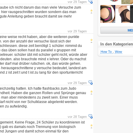
vor 29 Tagen
laube ich nicht darum das man viele Versuche zum
ie hier rausgeschnitten wurden sondern das man
 gute Anleitung geben braucht damit sie mehr
ME
vor 29 Tagen
eine weise recht haben, aber die weiteren punkte
in. von der anzahl der versuche lässt sich der
In den Kategorien
schliessen. diese zeit benötigt 1 schüler. nimmst du
e das üben sollen hast du parallel x gruppen mit
How To
,
Wow
etreuer. schüler übt mit schüler geht nicht, würde aber
deuten. also brauchste mind x lehrer. Oder du machst
eder darf mal drüber rutschen. ok, das würde gehen.
 herausgeschnittene y versuche bedeutet, landest am
nd z ist zeit t und t ist zu lang für den sportunterricht
vor 29 Tagen
eichzeitig hatten. Ich hatte flashbacks zum Judo
Kindheit. Haben die ganzen Rollen und Sprünge genau
s man aber mindestens zu zweit sein. Einer muss
rf nicht von ner Schulklasse abgelenkt werden.
hen zu aufwändig.
vor 28 Tagen
gemeint. Keine Frage, 24 Schüler zu koordinieren ist
 a) gab es damals noch Trennung von biologisch
nd Jungen und damit schon einmal für den