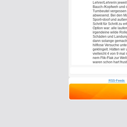
Lehrer/Lehrerin jewei
Bauch-/Kopfweh und du
Turnbeutel vergessen
abwesend. Bei den Mä
Sport=doof und außerd
Schritt für Schritt zu 
Option war: alle lauf
irgendeine wilde Roll
Schäden und Landunge
dann solange gemacht,
hilflose Versuche un
geklingelt. Hätten wir
vielleicht 4 von 9 mal
nem Flik-Flak zur Welt
waren schon hart frustr
RSS-Feeds