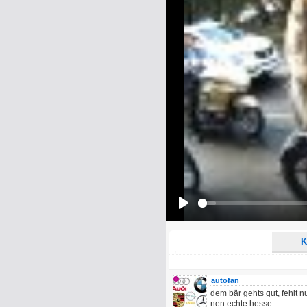
Name:
E-Mail-Adresse (optional):
Kommentar:
Alle HTML-Tags außer <br>, <strike> un
URLs werden automatisch umgewandelt. Bi
Ich möchte eine E-Mail, wenn z
Ich möchte eine E-Mail, wenn a
Play
K
autofan
dem bär gehts gut, fehlt 
nen echte hesse.