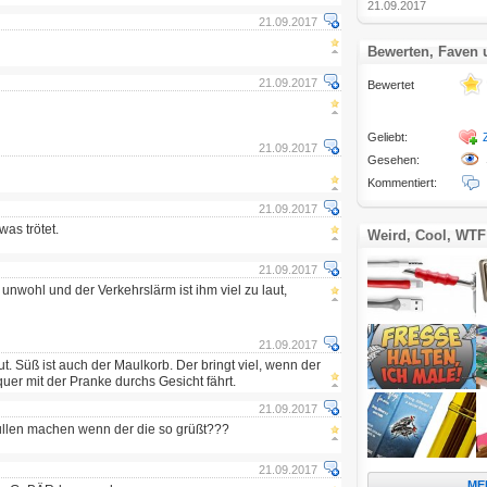
21.09.2017
21.09.2017
Bewerten, Faven
21.09.2017
Bewertet
Geliebt:
21.09.2017
Gesehen:
Kommentiert:
21.09.2017
was trötet.
Weird, Cool, WTF
21.09.2017
h unwohl und der Verkehrslärm ist ihm viel zu laut,
21.09.2017
ut. Süß ist auch der Maulkorb. Der bringt viel, wenn der
quer mit der Pranke durchs Gesicht fährt.
21.09.2017
ullen machen wenn der die so grüßt???
21.09.2017
ME