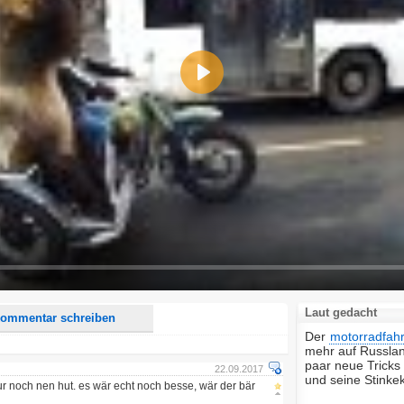
Play
d <i> werden aus Deinem Kommentar entfernt.
tte verwende "www." oder "http://" in URLs
u meinem Kommentar Antworten erscheinen.
uf dieser Seite weitere Kommentare erscheinen.
Laut gedacht
ommentar schreiben
Der
motorradfah
mehr auf Russland
paar neue Tricks
22.09.2017
und seine Stinkek
nur noch nen hut. es wär echt noch besse, wär der bär