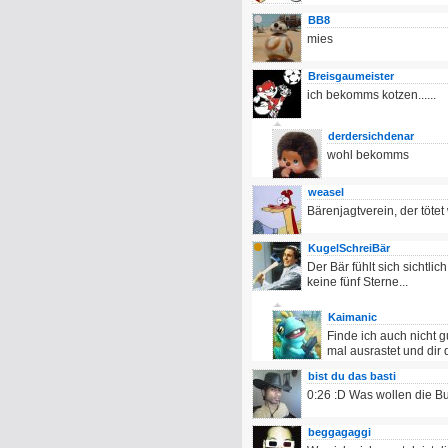
BB8
mies
Breisgaumeister
ich bekomms kotzen......
derdersichdenar
wohl bekomms
weasel
Bärenjagtverein, der tötet 
KugelSchreiBär
Der Bär fühlt sich sichtlic
keine fünf Sterne...
Kaimanic
Finde ich auch nicht g
mal ausrastet und dir 
bist du das basti
0:26 :D Was wollen die B
beggagaggi