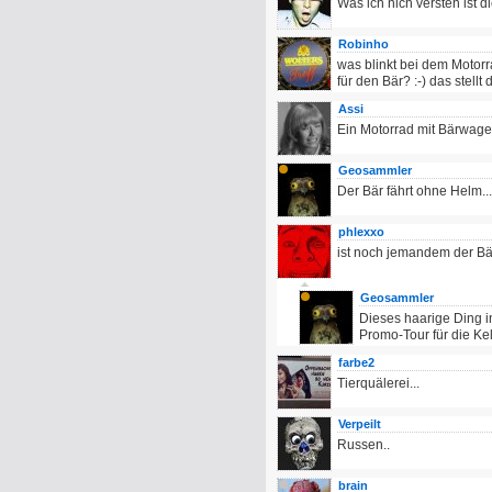
Was ich nich versteh ist
Robinho
was blinkt bei dem Motorra
für den Bär? :-) das stellt 
Assi
Ein Motorrad mit Bärwage
Geosammler
Der Bär fährt ohne Helm...
phlexxo
ist noch jemandem der Bä
Geosammler
Dieses haarige Ding i
Promo-Tour für die Kell
farbe2
Tierquälerei...
Verpeilt
Russen..
brain