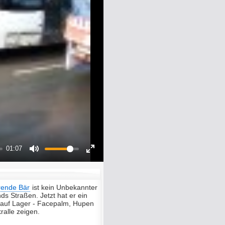
01:07
Mute
Enter
fullscreen
rende Bär
ist kein Unbekannter
s Straßen. Jetzt hat er ein
 auf Lager - Facepalm, Hupen
ralle zeigen.