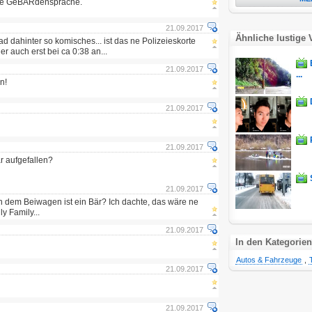
 die GeBÄRdensprache.
21.09.2017
Ähnliche lustige 
d dahinter so komisches... ist das ne Polizeieskorte
der auch erst bei ca 0:38 an...
21.09.2017
...
n!
21.09.2017
21.09.2017
r aufgefallen?
21.09.2017
n dem Beiwagen ist ein Bär? Ich dachte, das wäre ne
y Family...
21.09.2017
In den Kategorien
Autos & Fahrzeuge
,
21.09.2017
21.09.2017