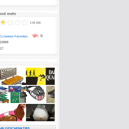
 und mehr
2.03 (34)
(
3)
Zu meinen Favoriten
15868
17
HR GESCHENKTIPS