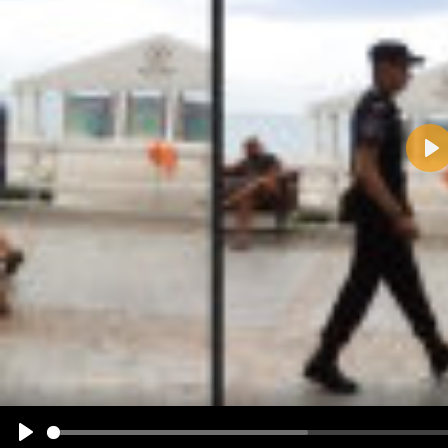
Pla
Name:
E-Mail-Adresse (optional):
Kommentar:
Alle HTML-Tags außer <br>, <strike> und <i> werden aus Deinem Kommentar entfernt.
URLs werden automatisch umgewandelt. Bitte verwende "www." oder "http://" in URLs
Ich möchte eine E-Mail, wenn zu meinem Kommentar Antworten erscheinen.
Ich möchte eine E-Mail, wenn auf dieser Seite weitere Kommentare erscheinen.