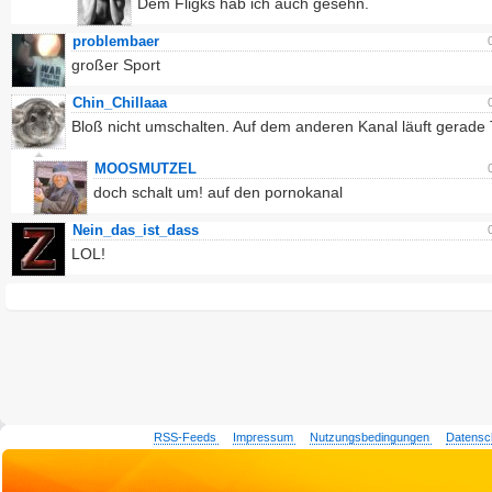
Dem Fligks hab ich auch gesehn.
problembaer
großer Sport
Chin_Chillaaa
Bloß nicht umschalten. Auf dem anderen Kanal läuft gerade 
MOOSMUTZEL
doch schalt um! auf den pornokanal
Nein_das_ist_dass
LOL!
RSS-Feeds
Impressum
Nutzungsbedingungen
Datensc