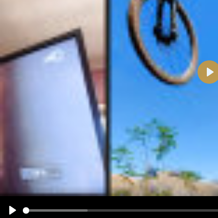
Pla
Name:
E-Mail-Adresse (optional):
Kommentar:
Alle HTML-Tags außer <br>, <strike> und <i> werden aus Deinem Kommentar entfernt.
URLs werden automatisch umgewandelt. Bitte verwende "www." oder "http://" in URLs
Ich möchte eine E-Mail, wenn zu meinem Kommentar Antworten erscheinen.
Ich möchte eine E-Mail, wenn auf dieser Seite weitere Kommentare erscheinen.