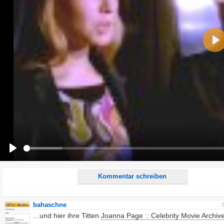
Name:
Pla
E-Mail-Adresse (optional):
Kommentar:
Alle HTML-Tags außer <br>, <strike> und <i> werden aus Deinem Kommentar entfernt.
URLs werden automatisch umgewandelt. Bitte verwende "www." oder "http://" in URLs
Ich möchte eine E-Mail, wenn zu meinem Kommentar Antworten erscheinen.
Ich möchte eine E-Mail, wenn auf dieser Seite weitere Kommentare erscheinen.
Play
Kommentar schreiben
bahaschne
…und hier ihre Titten
Joanna Page :: Celebrity Movie Archiv