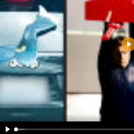
Pla
Name:
E-Mail-Adresse (optional):
Kommentar:
Alle HTML-Tags außer <br>, <strike> und <i> werden aus Deinem Kommentar entfernt.
URLs werden automatisch umgewandelt. Bitte verwende "www." oder "http://" in URLs
Ich möchte eine E-Mail, wenn zu meinem Kommentar Antworten erscheinen.
Ich möchte eine E-Mail, wenn auf dieser Seite weitere Kommentare erscheinen.