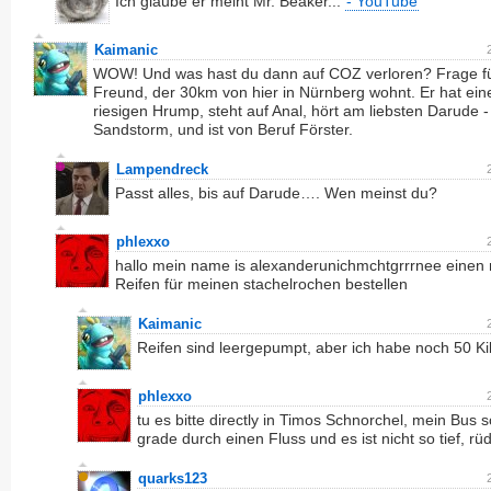
Ich glaube er meint Mr. Beaker...
- YouTube
Kaimanic
WOW! Und was hast du dann auf COZ verloren? Frage fü
Freund, der 30km von hier in Nürnberg wohnt. Er hat ein
riesigen Hrump, steht auf Anal, hört am liebsten Darude -
Sandstorm, und ist von Beruf Förster.
Lampendreck
Passt alles, bis auf Darude…. Wen meinst du?
phlexxo
hallo mein name is alexanderunichmchtgrrrnee einen
Reifen für meinen stachelrochen bestellen
Kaimanic
Reifen sind leergepumpt, aber ich habe noch 50 Ki
phlexxo
tu es bitte directly in Timos Schnorchel, mein Bus
grade durch einen Fluss und es ist nicht so tief, rüd
quarks123