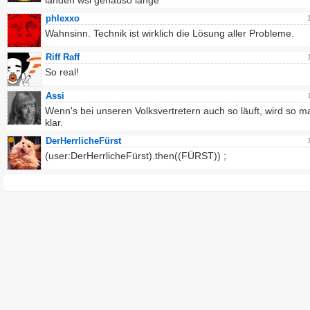
landen wsl genauso lange
phlexxo
Wahnsinn. Technik ist wirklich die Lösung aller Probleme.
Riff Raff
So real!
Assi
Wenn's bei unseren Volksvertretern auch so läuft, wird so 
klar.
DerHerrlicheFürst
(user:DerHerrlicheFürst).then((FÜRST)) ;