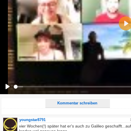
Name:
Pla
E-Mail-Adresse (optional):
Kommentar:
Alle HTML-Tags außer <br>, <strike> und <i> werden aus Deinem Kommentar entfernt.
URLs werden automatisch umgewandelt. Bitte verwende "www." oder "http://" in URLs
Ich möchte eine E-Mail, wenn zu meinem Kommentar Antworten erscheinen.
Ich möchte eine E-Mail, wenn auf dieser Seite weitere Kommentare erscheinen.
Play
Kommentar schreiben
youngstar8791
vier Wochen(!) später hat er's auch zu Galileo geschafft...a