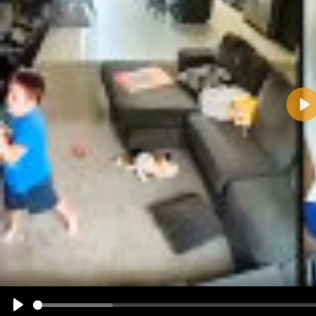
Pla
Name:
E-Mail-Adresse (optional):
Kommentar:
Alle HTML-Tags außer <br>, <strike> und <i> werden aus Deinem Kommentar entfernt.
URLs werden automatisch umgewandelt. Bitte verwende "www." oder "http://" in URLs
Ich möchte eine E-Mail, wenn zu meinem Kommentar Antworten erscheinen.
Ich möchte eine E-Mail, wenn auf dieser Seite weitere Kommentare erscheinen.