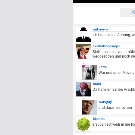
Play
K
unknown
Ich habe keine Ahnung, was
ekelhafterjasager
Stellt euch mal vor er hä
weggezogen und noch di
Terra
Wär und guter Move 
brain
Da hätte er fast die Arsch
Naisguy
und daran gerochen
Skanda
erst den schweiß in die