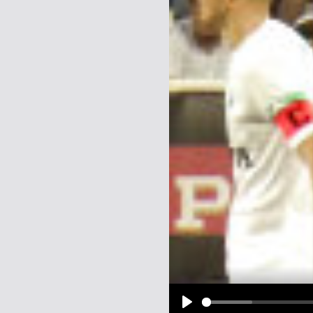
Name:
E-Mail-Adresse (optional):
Kommentar:
Alle HTML-Tags außer <br>, <strike> un
URLs werden automatisch umgewandelt. Bi
Ich möchte eine E-Mail, wenn z
Ich möchte eine E-Mail, wenn a