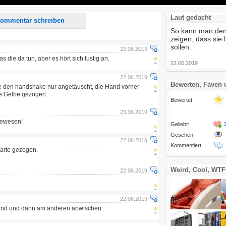
Laut gedacht
ommentar schreiben
So kann man den
zeigen, dass sie
sollen.
22.06.2019
 die da tun, aber es hört sich lustig an.
22.06.2019
22.06.2019
Bewerten, Faven
tte den handshake nur angetäuscht, die Hand vorher
e Gelbe gezogen.
Bewertet
23.06.2019
gewesen!
Geliebt:
Gesehen:
22.06.2019
Kommentiert:
karte gezogen.
Weird, Cool, WTF
22.06.2019
22.06.2019
 hand und dann am anderen abwischen