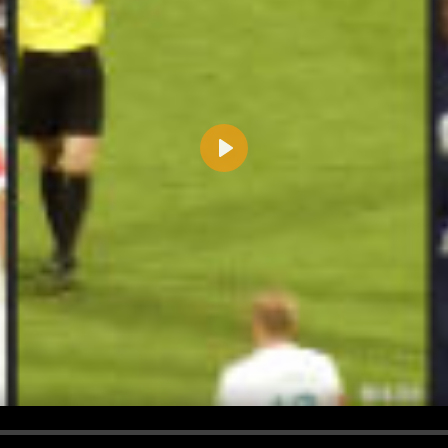
Play
d <i> werden aus Deinem Kommentar entfernt.
tte verwende "www." oder "http://" in URLs
u meinem Kommentar Antworten erscheinen.
uf dieser Seite weitere Kommentare erscheinen.