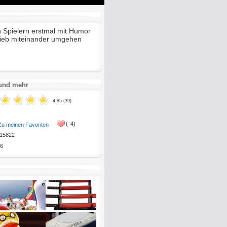
Mute
Enter
fullscreen
 Spielern erstmal mit Humor
 lieb miteinander umgehen
 und mehr
4.85 (39)
(
4)
Zu meinen Favoriten
15822
6