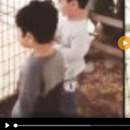
Pla
Name:
E-Mail-Adresse (optional):
Kommentar:
Alle HTML-Tags außer <br>, <strike> und <i> werden aus Deinem Kommentar entfernt.
URLs werden automatisch umgewandelt. Bitte verwende "www." oder "http://" in URLs
Ich möchte eine E-Mail, wenn zu meinem Kommentar Antworten erscheinen.
Ich möchte eine E-Mail, wenn auf dieser Seite weitere Kommentare erscheinen.