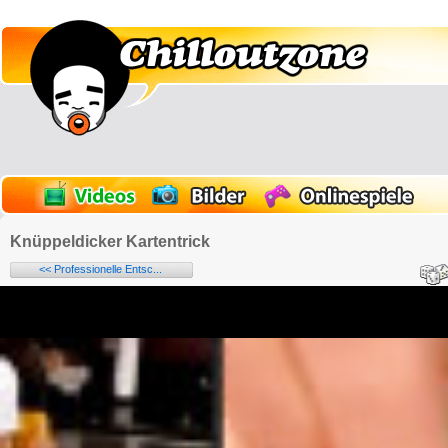
Knüppeldicker Kartentrick
<< Professionelle Entsc...