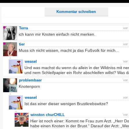
Play
Kommentar schreiben
Terra
vor
ich kann mir Knoten einfach nicht merken.
tier
vor
Muss ich nicht wissen, macht ja das Fußvolk für mich...
weasel
vor
Und was machst du wenn du allein in der Wildniss mit ne
und nem Schleifpapier ein Rohr abschleifen willst? Was 
problembaer
vor
Knotenporn
weasel
vor
Ist das einer dieser wenigen Brustkrebswitze?
winston churCHILL
vor
Hier ist noch einer: Kommt ne Frau zum Arzt. „Herr Dok
habe einen Knoten in der Brust.“ Darauf der Arzt: „We