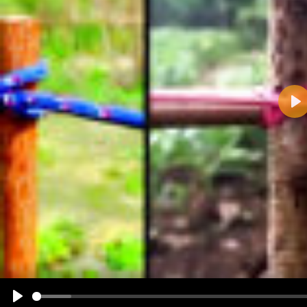
Pla
Name:
E-Mail-Adresse (optional):
Kommentar:
Alle HTML-Tags außer <br>, <strike> und <i> werden aus Deinem Kommentar entfernt.
URLs werden automatisch umgewandelt. Bitte verwende "www." oder "http://" in URLs
Ich möchte eine E-Mail, wenn zu meinem Kommentar Antworten erscheinen.
Ich möchte eine E-Mail, wenn auf dieser Seite weitere Kommentare erscheinen.