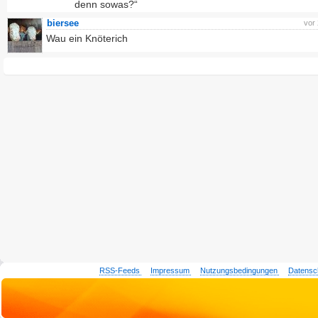
denn sowas?“
biersee
vor
Wau ein Knöterich
RSS-Feeds
Impressum
Nutzungsbedingungen
Datensc