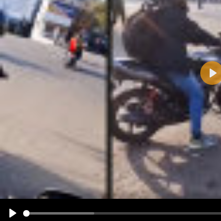
Pla
Name:
E-Mail-Adresse (optional):
Kommentar:
Alle HTML-Tags außer <br>, <strike> und <i> werden aus Deinem Kommentar entfernt.
URLs werden automatisch umgewandelt. Bitte verwende "www." oder "http://" in URLs
Ich möchte eine E-Mail, wenn zu meinem Kommentar Antworten erscheinen.
Ich möchte eine E-Mail, wenn auf dieser Seite weitere Kommentare erscheinen.