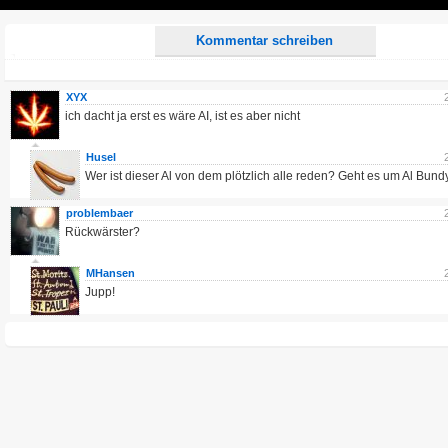
Play
Kommentar schreiben
XYX
ich dacht ja erst es wäre AI, ist es aber nicht
Husel
Wer ist dieser Al von dem plötzlich alle reden? Geht es um Al Bund
problembaer
Rückwärster?
MHansen
Jupp!