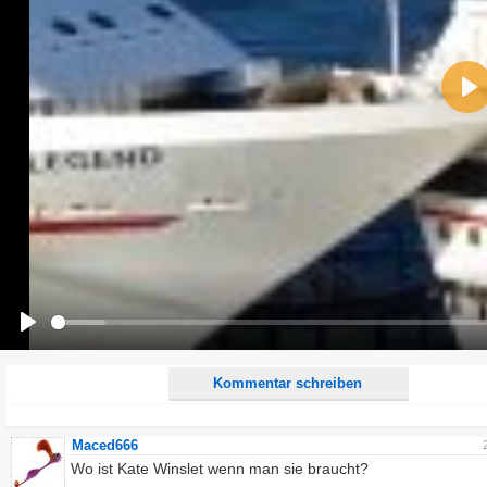
Name:
Pla
E-Mail-Adresse (optional):
Kommentar:
Alle HTML-Tags außer <br>, <strike> und <i> werden aus Deinem Kommentar entfernt.
URLs werden automatisch umgewandelt. Bitte verwende "www." oder "http://" in URLs
Ich möchte eine E-Mail, wenn zu meinem Kommentar Antworten erscheinen.
Ich möchte eine E-Mail, wenn auf dieser Seite weitere Kommentare erscheinen.
Play
Kommentar schreiben
Maced666
Wo ist Kate Winslet wenn man sie braucht?