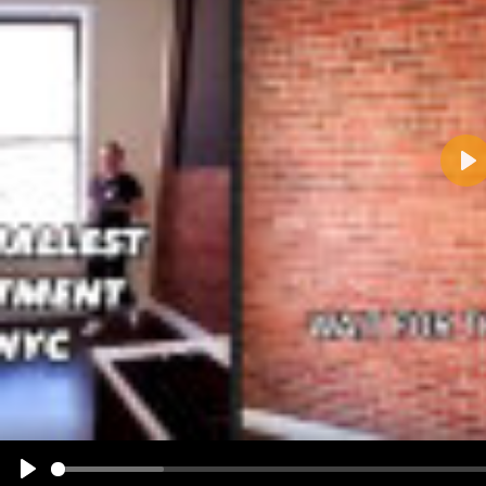
Pla
Name:
E-Mail-Adresse (optional):
Kommentar:
Alle HTML-Tags außer <br>, <strike> und <i> werden aus Deinem Kommentar entfernt.
URLs werden automatisch umgewandelt. Bitte verwende "www." oder "http://" in URLs
Ich möchte eine E-Mail, wenn zu meinem Kommentar Antworten erscheinen.
Ich möchte eine E-Mail, wenn auf dieser Seite weitere Kommentare erscheinen.