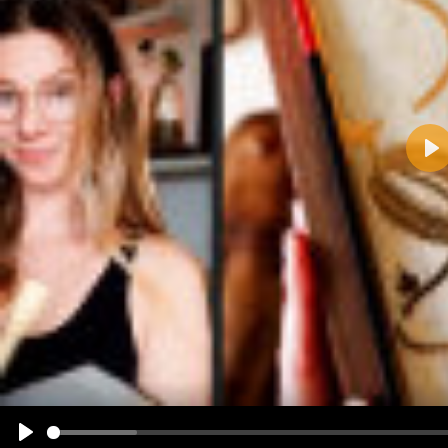
Pla
Name:
E-Mail-Adresse (optional):
Kommentar:
Alle HTML-Tags außer <br>, <strike> und <i> werden aus Deinem Kommentar entfernt.
URLs werden automatisch umgewandelt. Bitte verwende "www." oder "http://" in URLs
Ich möchte eine E-Mail, wenn zu meinem Kommentar Antworten erscheinen.
Ich möchte eine E-Mail, wenn auf dieser Seite weitere Kommentare erscheinen.