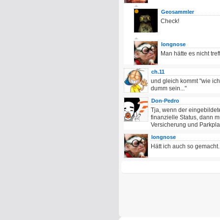
Geosammler
Check!
longnose
Man hätte es nicht tre
ch.11
und gleich kommt "wie ic
dumm sein..."
Don-Pedro
Tja, wenn der eingebildete
finanzielle Status, dann m
Versicherung und Parkpla
longnose
Hätt ich auch so gemacht.