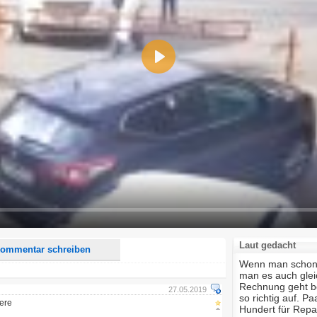
Play
d <i> werden aus Deinem Kommentar entfernt.
tte verwende "www." oder "http://" in URLs
u meinem Kommentar Antworten erscheinen.
uf dieser Seite weitere Kommentare erscheinen.
Laut gedacht
ommentar schreiben
Wenn man schon m
man es auch glei
Rechnung geht bei
27.05.2019
so richtig auf. P
here
Hundert für Repa