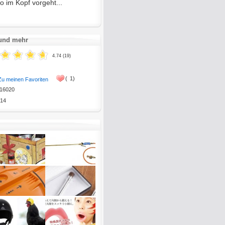
 im Kopf vorgeht...
 und mehr
4.74 (19)
(
1)
Zu meinen Favoriten
16020
14