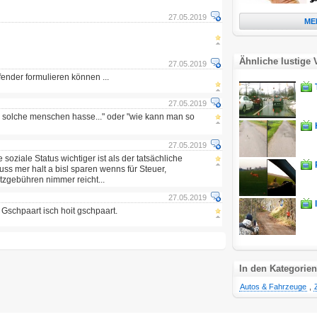
27.05.2019
ME
Ähnliche lustige 
27.05.2019
ffender formulieren können ...
27.05.2019
h solche menschen hasse..." oder "wie kann man so
27.05.2019
 soziale Status wichtiger ist als der tatsächliche
uss mer halt a bisl sparen wenns für Steuer,
tzgebühren nimmer reicht...
27.05.2019
 Gschpaart isch hoit gschpaart.
In den Kategorien
Autos & Fahrzeuge
,