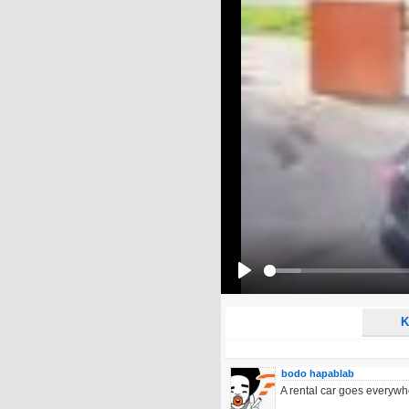
Name:
E-Mail-Adresse (optional):
Kommentar:
Alle HTML-Tags außer <br>, <strike> un
URLs werden automatisch umgewandelt. Bi
Ich möchte eine E-Mail, wenn z
Ich möchte eine E-Mail, wenn a
Play
K
bodo hapablab
A rental car goes everyw