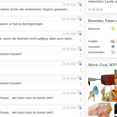
manchen Leute so
27.05.2019
 wären sicher die einfacheren Gegner gewesen...
27.05.2019
27.05.2019
Bewerten, Faven
assen, er hat es durchgezogen.
Bewertet
27.05.2019
e, wenn die Barriere nicht aufging, aber auch dann,
Geliebt:
Gesehen:
27.05.2019
Kommentiert:
nschen hassen?
27.05.2019
Weird, Cool, WTF
27.05.2019
nschen hassen!
27.05.2019
hasse... wie kann man so dumm sein!
27.05.2019
hasse... wie kann man so dumm sein!