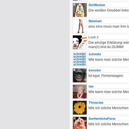
DerWesten
Die weißen Gnubbel links
Beinhart
also eins muss man ihm l
Lord J
Die einzige Erklärung wär
man(n) bist du DUMM!
schreibt
Wie kann man solche Me
bonobo
Ist egal, Firmenwagen.
tier
Wie kann man solche Me
Thrascias
Wie ich solche Menschen 
DerHerrlicheFürst
Wie ich solche Menschen 