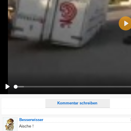
Name:
Pla
E-Mail-Adresse (optional):
Kommentar:
Alle HTML-Tags außer <br>, <strike> und <i> werden aus Deinem Kommentar entfernt.
URLs werden automatisch umgewandelt. Bitte verwende "www." oder "http://" in URLs
Ich möchte eine E-Mail, wenn zu meinem Kommentar Antworten erscheinen.
Ich möchte eine E-Mail, wenn auf dieser Seite weitere Kommentare erscheinen.
Play
Kommentar schreiben
Besserwisser
Aische !