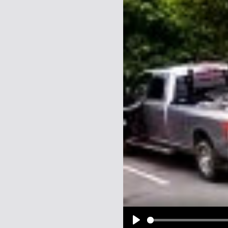
Name:
E-Mail-Adresse (optional):
Kommentar:
Alle HTML-Tags außer <br>, <strike> un
URLs werden automatisch umgewandelt. Bi
Ich möchte eine E-Mail, wenn z
Ich möchte eine E-Mail, wenn a