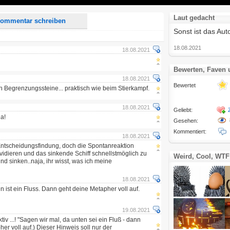
Laut gedacht
ommentar schreiben
Sonst ist das Aut
18.08.2021
18.08.2021
Bewerten, Faven
18.08.2021
Bewertet
en Begrenzungssteine... praktisch wie beim Stierkampf.
18.08.2021
Geliebt:
a!
Gesehen:
Kommentiert:
18.08.2021
 Entscheidungsfindung, doch die Spontanreaktion
vidieren und das sinkende Schiff schnellstmöglich zu
Weird, Cool, WTF
und sinken..naja, ihr wisst, was ich meine
18.08.2021
 ist ein Fluss. Dann geht deine Metapher voll auf.
19.08.2021
iv ...! "Sagen wir mal, da unten sei ein Fluß - dann
er voll auf.) Dieser Hinweis soll nur der