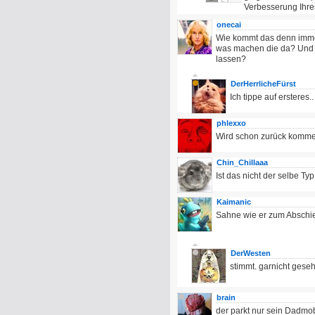
Verbesserung Ihre
onecai
Wie kommt das denn immer
was machen die da? Und w
lassen?
DerHerrlicheFürst
Ich tippe auf ersteres..
phlexxo
Wird schon zurück kommen
Chin_Chillaaa
Ist das nicht der selbe T
Kaimanic
Sahne wie er zum Abschied
DerWesten
stimmt. garnicht geseh
brain
der parkt nur sein Dadmob