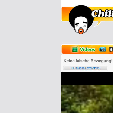
lder
Onlinespiele
Keine falsche Bewegung!
<< Inkasso Level Afrika