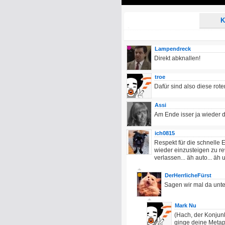
Play
K
Lampendreck
Direkt abknallen!
troe
Dafür sind also diese rot
Assi
Am Ende isser ja wieder d
ich0815
Respekt für die schnelle
wieder einzusteigen zu re
verlassen... äh auto... äh 
DerHerrlicheFürst
Sagen wir mal da unten
Mark Nu
(Hach, der Konjunkt
ginge deine Metaph