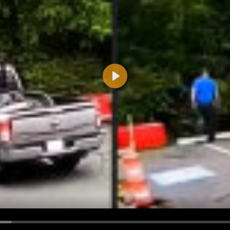
Play
d <i> werden aus Deinem Kommentar entfernt.
tte verwende "www." oder "http://" in URLs
u meinem Kommentar Antworten erscheinen.
uf dieser Seite weitere Kommentare erscheinen.