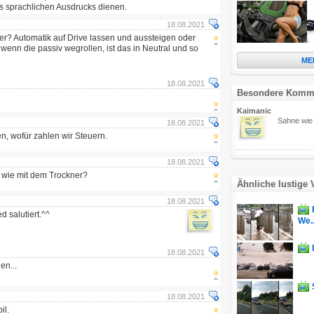
s sprachlichen Ausdrucks dienen.
18.08.2021
? Automatik auf Drive lassen und aussteigen oder
enn die passiv wegrollen, ist das in Neutral und so
ME
18.08.2021
Besondere Komm
Kaimanic
Sahne wie 
18.08.2021
, wofür zahlen wir Steuern.
18.08.2021
yp wie mit dem Trockner?
Ähnliche lustige 
18.08.2021
 salutiert.^^
We..
18.08.2021
en...
18.08.2021
il.