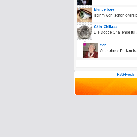
blunderbore
Ist ihm wohl schon öfters p
Chin_Chillaaa
Die Dodge Challenge für 
tier
Auto-ohnes Parken ist 
RSS-Feeds