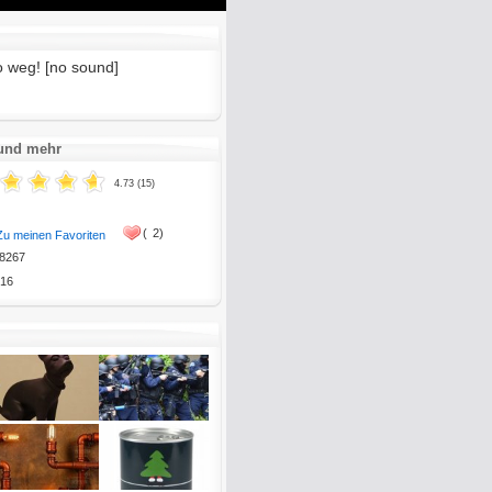
Mute
Enter
fullscreen
o weg! [no sound]
 und mehr
4.73 (15)
(
2)
Zu meinen Favoriten
8267
16