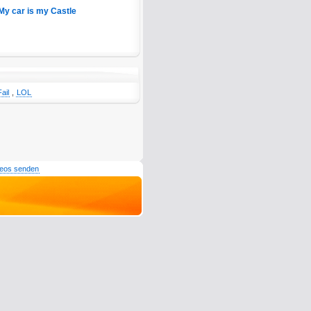
My car is my Castle
Fail
,
LOL
deos senden