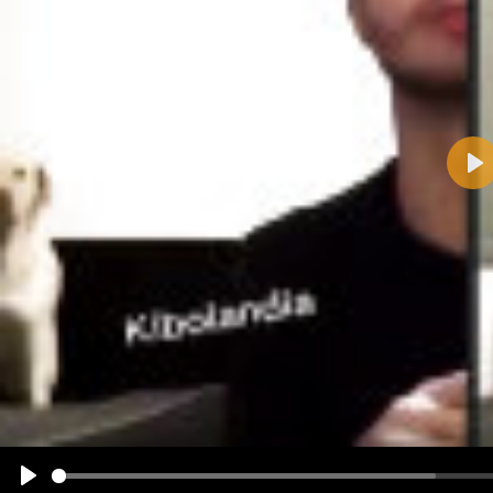
Pla
Name:
E-Mail-Adresse (optional):
Kommentar:
Alle HTML-Tags außer <br>, <strike> und <i> werden aus Deinem Kommentar entfernt.
URLs werden automatisch umgewandelt. Bitte verwende "www." oder "http://" in URLs
Ich möchte eine E-Mail, wenn zu meinem Kommentar Antworten erscheinen.
Ich möchte eine E-Mail, wenn auf dieser Seite weitere Kommentare erscheinen.