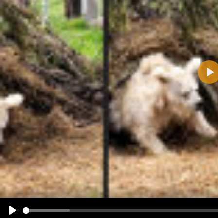
Pla
Name:
E-Mail-Adresse (optional):
Kommentar:
Alle HTML-Tags außer <br>, <strike> und <i> werden aus Deinem Kommentar entfernt.
URLs werden automatisch umgewandelt. Bitte verwende "www." oder "http://" in URLs
Ich möchte eine E-Mail, wenn zu meinem Kommentar Antworten erscheinen.
Ich möchte eine E-Mail, wenn auf dieser Seite weitere Kommentare erscheinen.