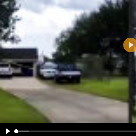
Pla
Name:
E-Mail-Adresse (optional):
Kommentar:
Alle HTML-Tags außer <br>, <strike> und <i> werden aus Deinem Kommentar entfernt.
URLs werden automatisch umgewandelt. Bitte verwende "www." oder "http://" in URLs
Ich möchte eine E-Mail, wenn zu meinem Kommentar Antworten erscheinen.
Ich möchte eine E-Mail, wenn auf dieser Seite weitere Kommentare erscheinen.