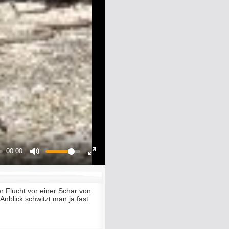
00:00
Mute
Enter
fullscreen
r Flucht vor einer Schar von
nblick schwitzt man ja fast