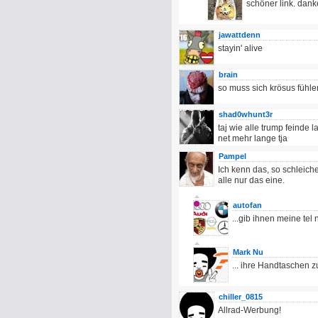
schöner link. dan
jawattdenn
stayin' alive
brain
so muss sich krösus fühle
shad0whunt3r
taj wie alle trump feinde 
net mehr lange tja
Pampel
Ich kenn das, so schleich
alle nur das eine.
autofan
...gib ihnen meine te
Mark Nu
... ihre Handtaschen z
chiller_0815
Allrad-Werbung!