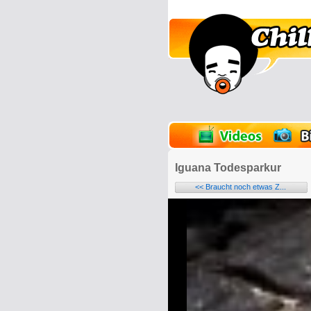
lder
Onlinespiele
Iguana Todesparkur
<< Braucht noch etwas Z...