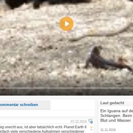
Play
d <i> werden aus Deinem Kommentar entfernt.
tte verwende "www." oder "http://" in URLs
u meinem Kommentar Antworten erscheinen.
uf dieser Seite weitere Kommentare erscheinen.
Laut gedacht
ommentar schreiben
Ein Iguana auf de
Schlangen. Beim A
Blut und Wasser.
07.12.2016
g unecht aus, ist aber tatsächlich echt. Planet Earth II
11.11.2016
 einfach viele verschiedene Aufnahmen verschiedener