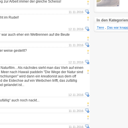
 zur Arbeit immer der gleiche Scheiss!
11.11.2016
ht im Rudel!
In den Kategorien
Tiere
,
Das war knap
12.11.2016
r war auch eher ein Wettrennen auf die Beute
11.11.2016
er weise gestellt?
12.11.2016
Naturfilm... Als nächstes sieht man das Vieh auf einen
rs Meer nach Hawaii paddeln "Die Wege der Natur sind
rschlungen" wird dann ein kreationist aus dem off
die Eidechse auf ein Weibchen trifft, das zufällig
 gelandet ist...
12.11.2016
fällig“ auch noch nackt...
11.11.2016
11.11.2016