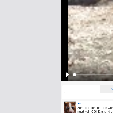
Name:
E-Mail-Adresse (optional):
Kommentar:
Alle HTML-Tags außer <br>, <strike> un
URLs werden automatisch umgewandelt. Bi
Ich möchte eine E-Mail, wenn z
Ich möchte eine E-Mail, wenn a
Play
K
x-x
Zum Teil sieht das ein weni
nutzt kein CGI. Das sind