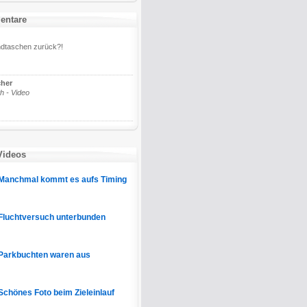
entare
andtaschen zurück?!
cher
h - Video
Videos
Manchmal kommt es aufs Timing
Fluchtversuch unterbunden
Parkbuchten waren aus
Schönes Foto beim Zieleinlauf