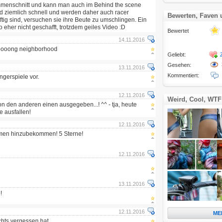
ammenschnitt und kann man auch im Behind the scene
d ziemlich schnell und werden daher auch racer
Bewerten, Faven
ftig sind, versuchen sie ihre Beute zu umschlingen. Ein
 eher nicht geschafft, trotzdem geiles Video :D
Bewertet
14.11.2016
ooooong neighborhood
Geliebt:
Gesehen:
13.11.2016
Kommentiert:
ngerspiele vor.
12.11.2016
Weird, Cool, WTF
n den anderen einen ausgegeben...! ^^ - tja, heute
 ausfallen!
12.11.2016
hmen hinzubekommen! 5 Sterne!
12.11.2016
13.11.2016
!
12.11.2016
ME
chts vergessen hat...