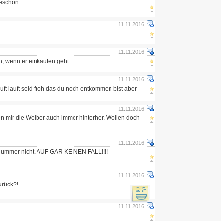
keschön.
11.11.2016
11.11.2016
n, wenn er einkaufen geht..
11.11.2016
lauft lauft seid froh das du noch entkommen bist aber
11.11.2016
en mir die Weiber auch immer hinterher. Wollen doch
11.11.2016
l nummer nicht. AUF GAR KEINEN FALL!!!!
11.11.2016
urück?!
11.11.2016