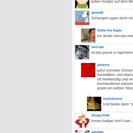
jeden morgen auf dem Weg
gemeiN
Schlangen jagen doch nic
Eddie the Eagle
Ich denke mal das hie
mcClain
ist das ganze in irgendein
phlexxo
ganz normaler Disney 
Ast klettern, und übe
oft merkwürdig und ve
kommentieren während 
grade am selben Strand
bodofreund
Und beide dann “zu
Stoppchilld
honey badger don't care...
autofan