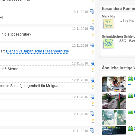
Besondere Komm
13.11.2016
Mark Nu
y!
... ihre H
12.11.2016
zt in die todesgrube?
Schmidtchen Schlei
BBC - Eart
12.11.2016
ler:
Bienen vs Japanische Riesenhornisse
12.11.2016
Ähnliche lustige 
! 5 Sterne!
12.11.2016
...
cherste Schlafgelegenheit für Mr Iguana
12.11.2016
12.11.2016
11.11.2016