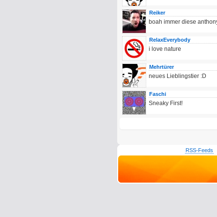
Reiker
boah immer diese anthony
RelaxEverybody
i love nature
Mehrtürer
neues Lieblingstier :D
Faschi
Sneaky First!
RSS-Feeds