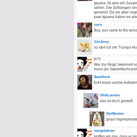
Iguana. Ist also ein Zus
sehen. Die Schlangen sin
genannt. Da sie aber ungi
paar Iguana haben es also
cuco
Boy, you came to the wr
GinJinny
so stell ich mir Trumps Hu
jb73
Wer ihn fängt, bekommt vo
muss die Stammtischrunde
Backfisch
Echt krass solche Aufna
DickLaurent
das ist doch gestellt
DerWesten
gnau! lügenpresse
reingefahren
Hoffen wir mal, dass er ni