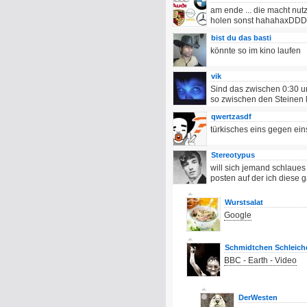
am ende ... die macht nut
holen sonst hahahaxD
bist du das basti
könnte so im kino laufen
vik
Sind das zwischen 0:30 un
so zwischen den Steinen 
qwertzasdf
türkisches eins gegen ein
Stereotypus
will sich jemand schlaues
posten auf der ich diese 
Wurstsalat
Google
Schmidtchen Schleich
BBC - Earth - Video
DerWesten