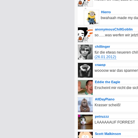
Hierro
bwahaah made my da
anonymousChillGoblin
so.......was werfen wir jet
chillinger
für die etwas neueren chil
(26.01.2012)
craasp
woooow war das spannend
Eddie the Eagle
Erscheint mir nicht die si
AllDayPiano
Krasser scheiß!
petruzzz
LAAAAAAUF FORREST
Scott Malkinson