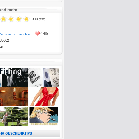
 und mehr
4.88 (252)
(
40)
Zu meinen Favoriten
35602
41
HR GESCHENKTIPS