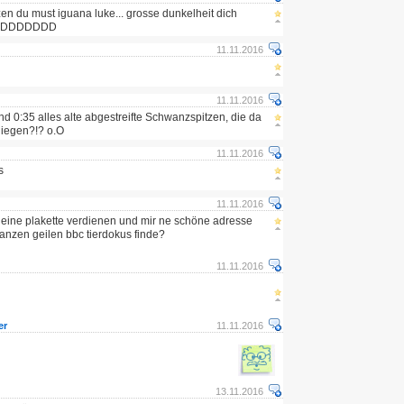
zen du must iguana luke... grosse dunkelheit dich
DDDDDDDDD
11.11.2016
11.11.2016
d 0:35 alles alte abgestreifte Schwanzspitzen, die da
liegen?!? o.O
11.11.2016
s
11.11.2016
 eine plakette verdienen und mir ne schöne adresse
ganzen geilen bbc tierdokus finde?
11.11.2016
er
11.11.2016
13.11.2016