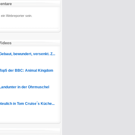
entare
ein Webreporter sein.
Videos
Gebaut, bewundert, versenkt. Z...
Top5 der BBC: Animal Kingdom
Landunter in der Ohrmuschel
Neulich in Tom Cruise´s Küche...