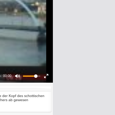
00:00
Mute
Enter
fullscreen
 der Kopf des schottischen
chers ab gewesen