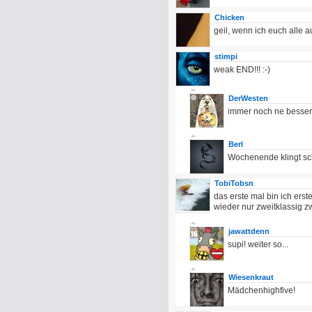
Chicken
geil, wenn ich euch alle au
stimpi
weak END!!! :-)
DerWesten
immer noch ne bessere 
Berl
Wochenende klingt sc
TobiTobsn
das erste mal bin ich erst
wieder nur zweitklassig z
jawattdenn
supi! weiter so...
Wiesenkraut
Mädchenhighfive!