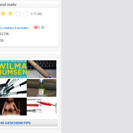
 und mehr
2.77 (92)
(
0)
Zu meinen Favoriten
21738
16
HR GESCHENKTIPS