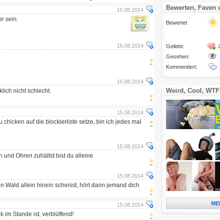
Bewerten, Faven
15.08.2014
r sein.
Bewertet
15.08.2014
Geliebt:
Gesehen:
Kommentiert:
15.08.2014
Weird, Cool, WTF
lich nicht schlecht.
15.08.2014
u chicken auf die blockierliste setze, bin ich jedes mal
15.08.2014
 und Ohren zuhältst bist du alleine
15.08.2014
 Wald allein hinein scheisst, hört dann jemand dich
ME
15.08.2014
 im Stande ist, verblüffend!