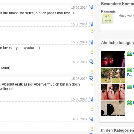
Besondere Komm
15.08.2014
Kaimanic
f die blockliste setze, bin ich jedes mal first :D
Muss wohl 
15.08.2014
15.08.2014
Ähnliche lustige 
lovestory als avatar... :)
15.08.2014
höner!
F...
15.08.2014
e! Absolut erstklassig! Aber vermutlich bin ich doch
weiter oder
15.08.2014
16.08.2014
In den Kategorien