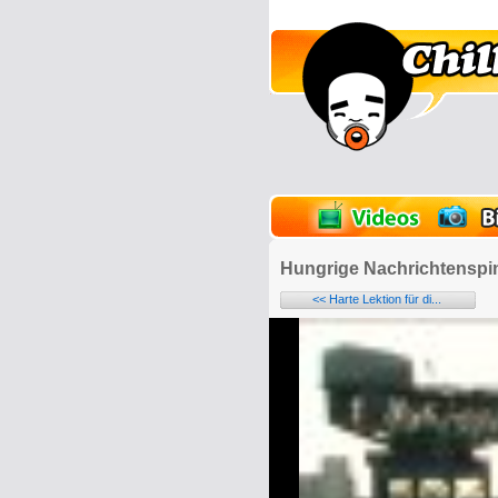
lder
Onlinespiele
Hungrige Nachrichtenspi
<< Harte Lektion für di...