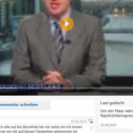
Play
d <i> werden aus Deinem Kommentar entfernt.
tte verwende "www." oder "http://" in URLs
u meinem Kommentar Antworten erscheinen.
uf dieser Seite weitere Kommentare erscheinen.
Laut gedacht
ommentar schreiben
Um ein Haar wäre
Nachrichtenspre
15.08.2014
15.08.2014
ch alle auf die Blockliste bei mir setze bin ich immer
einer vor mir auf diesen Gedanken gekommen ist.