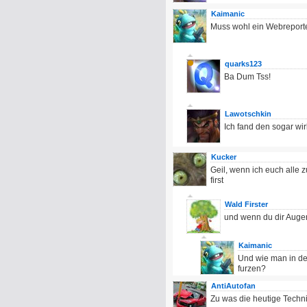
Kaimanic
Muss wohl ein Webreporte
quarks123
Ba Dum Tss!
Lawotschkin
Ich fand den sogar wirk
Kucker
Geil, wenn ich euch alle z
first
Wald Firster
und wenn du dir Augen
Kaimanic
Und wie man in den
furzen?
AntiAutofan
Zu was die heutige Technik