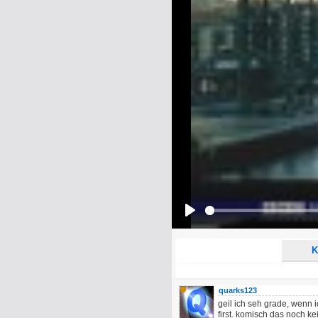
Name:
E-Mail-Adresse (optional):
Kommentar:
Alle HTML-Tags außer <br>, <strike> un
URLs werden automatisch umgewandelt. Bi
Ich möchte eine E-Mail, wenn z
Ich möchte eine E-Mail, wenn a
Play
K
quarks123
geil ich seh grade, wenn i
first. komisch das noch k