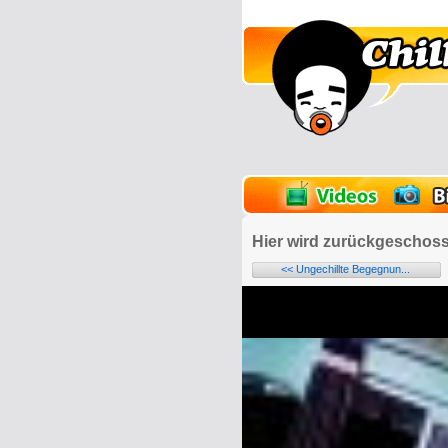
lder
Onlinespiele
Hier wird zurückgeschos
<< Ungechillte Begegnun...