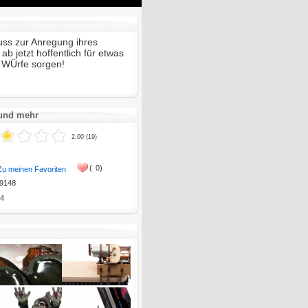
Mute
Enter
fullscreen
uss zur Anregung ihres
ab jetzt hoffentlich für etwas
 WÜrfe sorgen!
 und mehr
2.00 (19)
(
0)
Zu meinen Favoriten
9148
4