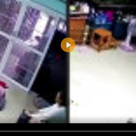
Play
d <i> werden aus Deinem Kommentar entfernt.
tte verwende "www." oder "http://" in URLs
u meinem Kommentar Antworten erscheinen.
uf dieser Seite weitere Kommentare erscheinen.