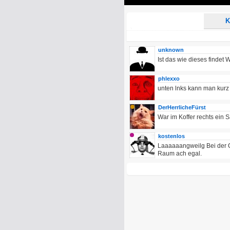
Play
K
unknown
Ist das wie dieses findet
phlexxo
unten lnks kann man kurz
DerHerrlicheFürst
War im Koffer rechts ein 
kostenlos
Laaaaaangweilg Bei der Q
Raum ach egal.