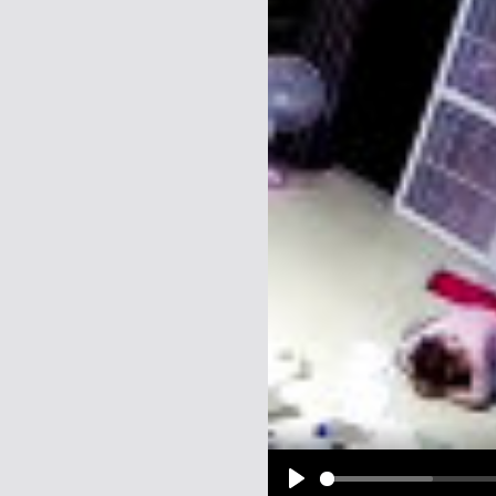
Name:
E-Mail-Adresse (optional):
Kommentar:
Alle HTML-Tags außer <br>, <strike> un
URLs werden automatisch umgewandelt. Bi
Ich möchte eine E-Mail, wenn z
Ich möchte eine E-Mail, wenn a