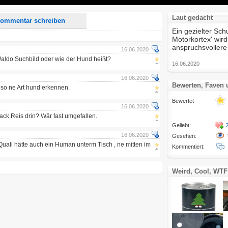
Laut gedacht
ommentar schreiben
Ein gezielter Sch
Motorkortex' wird 
anspruchsvollere
16.06.2020
 Waldo Suchbild oder wie der Hund heißt?
16.06.2020
16.06.2020
Bewerten, Faven
 so ne Art hund erkennen.
Bewertet
16.06.2020
Sack Reis drin? Wär fast umgefallen.
Geliebt:
16.06.2020
Gesehen:
uali hätte auch ein Human unterm Tisch , ne mitten im
Kommentiert:
Weird, Cool, WTF