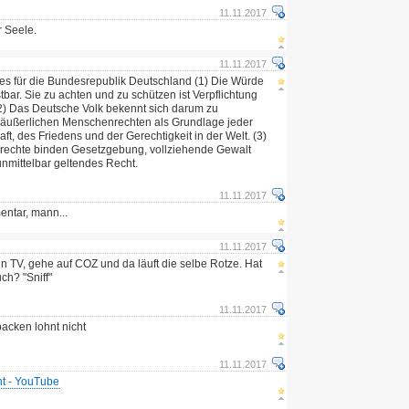
u
11.11.2017
r Seele.
11.11.2017
zes für die Bundesrepublik Deutschland (1) Die Würde
bar. Sie zu achten und zu schützen ist Verpflichtung
 (2) Das Deutsche Volk bekennt sich darum zu
räußerlichen Menschenrechten als Grundlage jeder
, des Friedens und der Gerechtigkeit in der Welt. (3)
rechte binden Gesetzgebung, vollziehende Gewalt
nmittelbar geltendes Recht.
11.11.2017
entar, mann...
11.11.2017
in TV, gehe auf COZ und da läuft die selbe Rotze. Hat
ch? "Sniff"
11.11.2017
packen lohnt nicht
11.11.2017
ht - YouTube