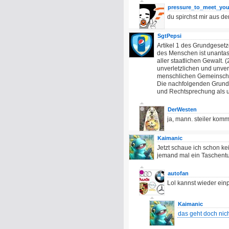
pressure_to_meet_yo
du spirchst mir aus de
SgtPepsi
Artikel 1 des Grundgeset
des Menschen ist unantast
aller staatlichen Gewalt.
unverletzlichen und unve
menschlichen Gemeinschaft
Die nachfolgenden Grund
und Rechtsprechung als u
DerWesten
ja, mann. steiler komm
Kaimanic
Jetzt schaue ich schon ke
jemand mal ein Taschentu
autofan
Lol kannst wieder ein
Kaimanic
das geht doch nic