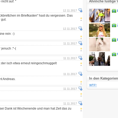
Ähnliche lustige 
 nicht auf. "
12.11.2017
ckbrettchen im Briefkasten" hast du vergessen. Das
 gut.
12.11.2017
üne rein :-)
11.11.2017
 jenuch :*-(
11.11.2017
at der isch etwa erneut reingeschmuggelt
11.11.2017
In den Kategorien
cht Andreas.
WTF!
11.11.2017
11.11.2017
t sei Dank ist Wochenende und man hat Zeit das zu