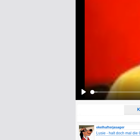
Name:
E-Mail-Adresse (optional):
Kommentar:
Alle HTML-Tags außer <br>, <strike> un
URLs werden automatisch umgewandelt. Bi
Ich möchte eine E-Mail, wenn z
Ich möchte eine E-Mail, wenn a
Play
K
ekelhafterjasager
Lusie - halt doch mal die