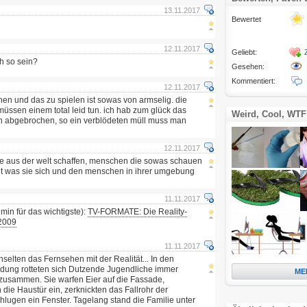
13.11.2017
Bewertet
12.11.2017
Geliebt:
h so sein?
Gesehen:
Kommentiert:
12.11.2017
en und das zu spielen ist sowas von armselig. die
üssen einem total leid tun. ich hab zum glück das
Weird, Cool, WTF
n abgebrochen, so ein verblödeten müll muss man
12.11.2017
bitte aus der welt schaffen, menschen die sowas schauen
ht was sie sich und den menschen in ihrer umgebung
11.11.2017
2min für das wichtigste):
TV-FORMATE: Die Reality-
2009
11.11.2017
hselten das Fernsehen mit der Realität... In den
ung rotteten sich Dutzende Jugendliche immer
ME
zusammen. Sie warfen Eier auf die Fassade,
n die Haustür ein, zerknickten das Fallrohr der
lugen ein Fenster. Tagelang stand die Familie unter