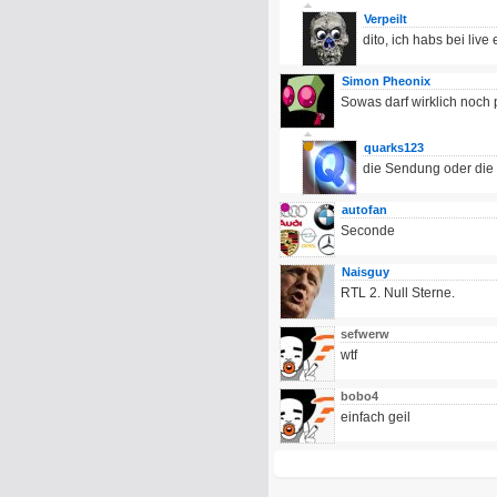
Verpeilt
dito, ich habs bei live
Simon Pheonix
Sowas darf wirklich noch
quarks123
die Sendung oder die 
autofan
Seconde
Naisguy
RTL 2. Null Sterne.
sefwerw
wtf
bobo4
einfach geil