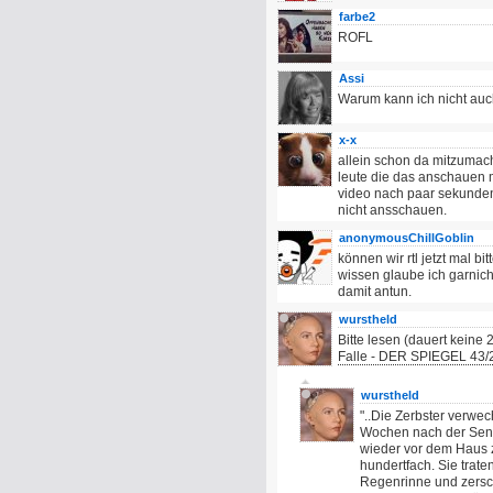
farbe2
ROFL
Assi
Warum kann ich nicht auc
x-x
allein schon da mitzumach
leute die das anschauen m
video nach paar sekunde
nicht ansschauen.
anonymousChillGoblin
können wir rtl jetzt mal 
wissen glaube ich garnic
damit antun.
wurstheld
Bitte lesen (dauert keine 
Falle - DER SPIEGEL 43/
wurstheld
"..Die Zerbster verwec
Wochen nach der Send
wieder vor dem Haus 
hundertfach. Sie trate
Regenrinne und zersch