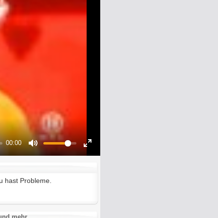
00:00
Mute
Enter
fullscreen
u hast Probleme.
 und mehr