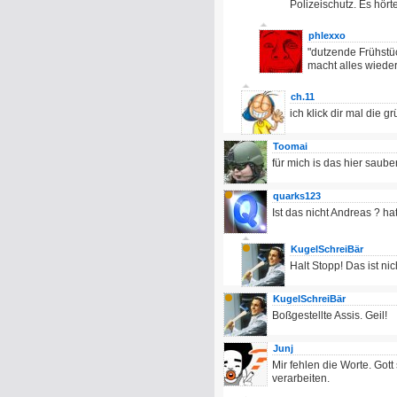
Polizeischutz. Es hörte
phlexxo
"dutzende Frühstü
macht alles wieder
ch.11
ich klick dir mal die gr
Toomai
für mich is das hier sauber
quarks123
Ist das nicht Andreas ? h
KugelSchreiBär
Halt Stopp! Das ist ni
KugelSchreiBär
Boßgestellte Assis. Geil!
Junj
Mir fehlen die Worte. Got
verarbeiten.