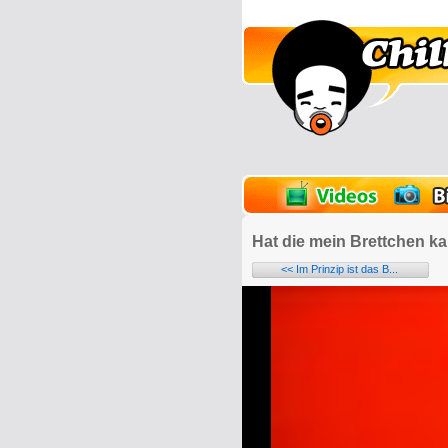
lder
Onlinespiele
Hat die mein Brettchen k
<< Im Prinzip ist das B...