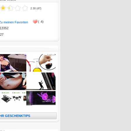
2.30 (47)
(
4)
Zu meinen Favoriten
13352
27
HR GESCHENKTIPS