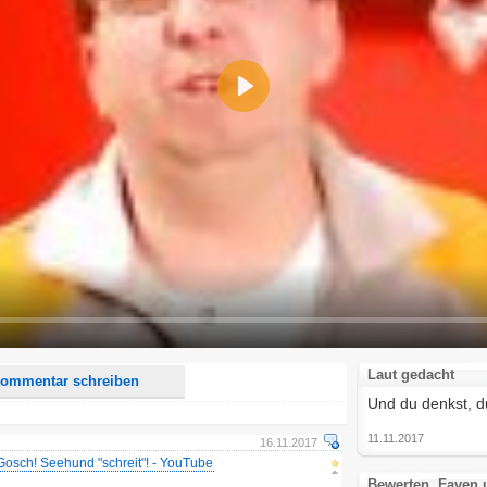
Play
d <i> werden aus Deinem Kommentar entfernt.
tte verwende "www." oder "http://" in URLs
u meinem Kommentar Antworten erscheinen.
uf dieser Seite weitere Kommentare erscheinen.
Laut gedacht
ommentar schreiben
Und du denkst, d
11.11.2017
16.11.2017
 Gosch! Seehund "schreit"! - YouTube
Bewerten, Faven