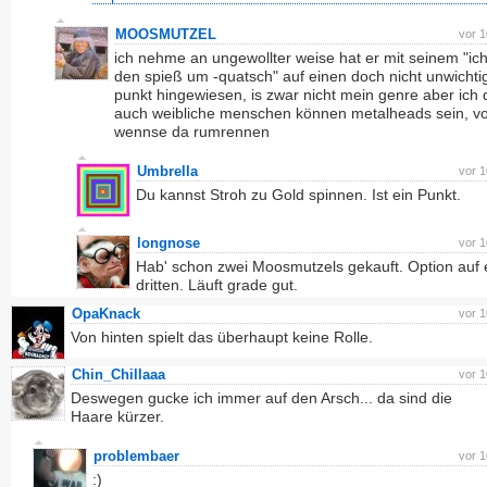
MOOSMUTZEL
vor 
ich nehme an ungewollter weise hat er mit seinem "ic
den spieß um -quatsch" auf einen doch nicht unwichti
punkt hingewiesen, is zwar nicht mein genre aber ich
auch weibliche menschen können metalheads sein, vo
wennse da rumrennen
Umbrella
vor 
Du kannst Stroh zu Gold spinnen. Ist ein Punkt.
longnose
vor 
Hab' schon zwei Moosmutzels gekauft. Option auf 
dritten. Läuft grade gut.
OpaKnack
vor 
Von hinten spielt das überhaupt keine Rolle.
Chin_Chillaaa
vor 
Deswegen gucke ich immer auf den Arsch... da sind die
Haare kürzer.
problembaer
vor 
:)