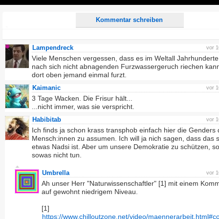
Play
Kommentar schreiben
Lampendreck
vor 
Viele Menschen vergessen, dass es im Weltall Jahrhunderte
nach sich nicht abnagenden Furzwassergeruch riechen kan
dort oben jemand einmal furzt.
Kaimanic
vor 
3 Tage Wacken. Die Frisur hält...
...nicht immer, was sie verspricht.
Habibitab
vor 
Ich finds ja schon krass transphob einfach hier die Genders 
Mensch:innen zu assumen. Ich will ja nich sagen, dass das 
etwas Nadsi ist. Aber um unsere Demokratie zu schützen, sol
sowas nicht tun.
Umbrella
vor 
Ah unser Herr "Naturwissenschaftler" [1] mit einem Kom
auf gewohnt niedrigem Niveau.
[1]
https://www.chilloutzone.net/video/maennerarbeit.html#