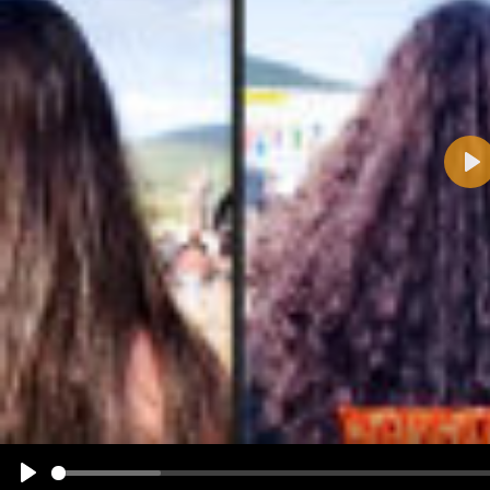
Pla
Name:
E-Mail-Adresse (optional):
Kommentar:
Alle HTML-Tags außer <br>, <strike> und <i> werden aus Deinem Kommentar entfernt.
URLs werden automatisch umgewandelt. Bitte verwende "www." oder "http://" in URLs
Ich möchte eine E-Mail, wenn zu meinem Kommentar Antworten erscheinen.
Ich möchte eine E-Mail, wenn auf dieser Seite weitere Kommentare erscheinen.