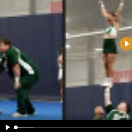
Pla
Name:
E-Mail-Adresse (optional):
Kommentar:
Alle HTML-Tags außer <br>, <strike> und <i> werden aus Deinem Kommentar entfernt.
URLs werden automatisch umgewandelt. Bitte verwende "www." oder "http://" in URLs
Ich möchte eine E-Mail, wenn zu meinem Kommentar Antworten erscheinen.
Ich möchte eine E-Mail, wenn auf dieser Seite weitere Kommentare erscheinen.