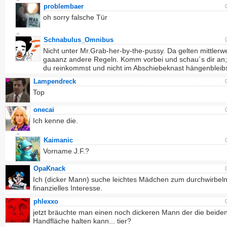
problembaer
oh sorry falsche Tür
Schnabulus_Omnibus
Nicht unter Mr.Grab-her-by-the-pussy. Da gelten mittlerwe
gaaanz andere Regeln. Komm vorbei und schau´s dir an
du reinkommst und nicht im Abschiebeknast hängenbleibs
Lampendreck
Top
onecai
Ich kenne die.
Kaimanic
Vorname J.F.?
OpaKnack
Ich (dicker Mann) suche leichtes Mädchen zum durchwirbel
finanzielles Interesse.
phlexxo
jetzt bräuchte man einen noch dickeren Mann der die beiden
Handfläche halten kann... tier?