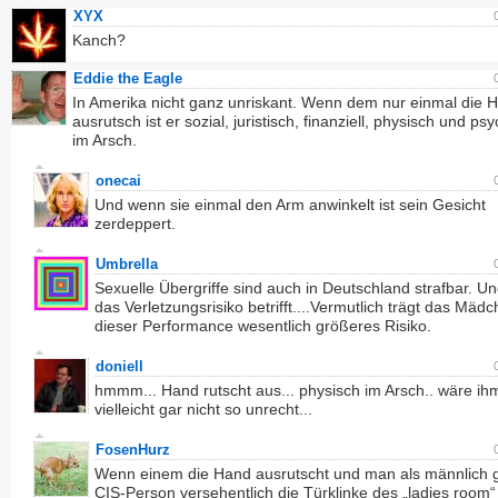
XYX
Kanch?
Eddie the Eagle
In Amerika nicht ganz unriskant. Wenn dem nur einmal die 
ausrutsch ist er sozial, juristisch, finanziell, physisch und ps
im Arsch.
onecai
Und wenn sie einmal den Arm anwinkelt ist sein Gesicht
zerdeppert.
Umbrella
Sexuelle Übergriffe sind auch in Deutschland strafbar. U
das Verletzungsrisiko betrifft....Vermutlich trägt das Mädc
dieser Performance wesentlich größeres Risiko.
doniell
hmmm... Hand rutscht aus... physisch im Arsch.. wäre ih
vielleicht gar nicht so unrecht...
FosenHurz
Wenn einem die Hand ausrutscht und man als männlich 
CIS-Person versehentlich die Türklinke des „ladies room“ 