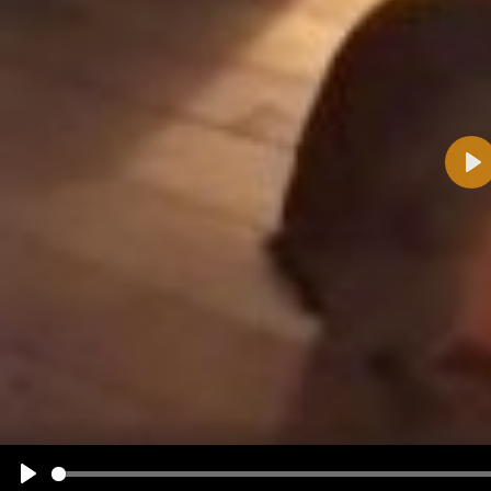
Pla
Name:
E-Mail-Adresse (optional):
Kommentar:
Alle HTML-Tags außer <br>, <strike> und <i> werden aus Deinem Kommentar entfernt.
URLs werden automatisch umgewandelt. Bitte verwende "www." oder "http://" in URLs
Ich möchte eine E-Mail, wenn zu meinem Kommentar Antworten erscheinen.
Ich möchte eine E-Mail, wenn auf dieser Seite weitere Kommentare erscheinen.