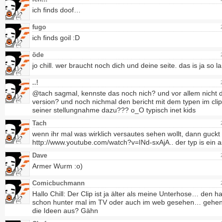
ich finds doof…
fugo
ich finds goil :D
öde
jo chill. wer braucht noch dich und deine seite. das is ja so l
..!
@tach sagmal, kennste das noch nich? und vor allem nicht d
version? und noch nichmal den bericht mit dem typen im cli
seiner stellungnahme dazu??? o_O typisch inet kids
Tach
wenn ihr mal was wirklich versautes sehen wollt, dann guckt
http://www.youtube.com/watch?v=INd-sxAjA.. der typ is ein as
Dave
Armer Wurm :o)
Comicbuchmann
Hallo Chill: Der Clip ist ja älter als meine Unterhose… den h
schon hunter mal im TV oder auch im web gesehen… gehe
die Ideen aus? Gähn