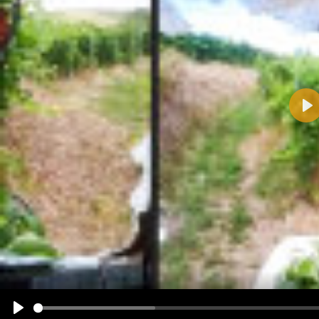
Pla
Name:
E-Mail-Adresse (optional):
Kommentar:
Alle HTML-Tags außer <br>, <strike> und <i> werden aus Deinem Kommentar entfernt.
URLs werden automatisch umgewandelt. Bitte verwende "www." oder "http://" in URLs
Ich möchte eine E-Mail, wenn zu meinem Kommentar Antworten erscheinen.
Ich möchte eine E-Mail, wenn auf dieser Seite weitere Kommentare erscheinen.