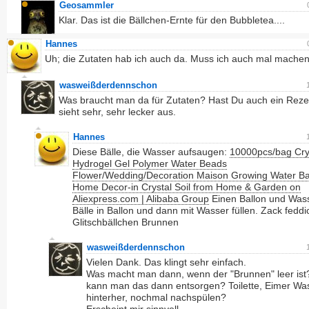
Geosammler
Klar. Das ist die Bällchen-Ernte für den Bubbletea....
Hannes
Uh; die Zutaten hab ich auch da. Muss ich auch mal machen.
wasweißderdennschon
Was braucht man da für Zutaten? Hast Du auch ein Rez
sieht sehr, sehr lecker aus.
Hannes
Diese Bälle, die Wasser aufsaugen:
10000pcs/bag Crys
Hydrogel Gel Polymer Water Beads
Flower/Wedding/Decoration Maison Growing Water Bal
Home Decor-in Crystal Soil from Home & Garden on
Aliexpress.com | Alibaba Group
Einen Ballon und Wass
Bälle in Ballon und dann mit Wasser füllen. Zack feddi
Glitschbällchen Brunnen
wasweißderdennschon
Vielen Dank. Das klingt sehr einfach.
Was macht man dann, wenn der "Brunnen" leer is
kann man das dann entsorgen? Toilette, Eimer Wa
hinterher, nochmal nachspülen?