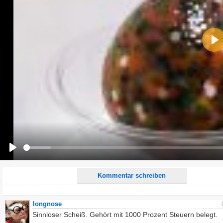
Name:
Pla
E-Mail-Adresse (optional):
Kommentar:
Alle HTML-Tags außer <br>, <strike> und <i> werden aus Deinem Kommentar entfernt.
URLs werden automatisch umgewandelt. Bitte verwende "www." oder "http://" in URLs
Ich möchte eine E-Mail, wenn zu meinem Kommentar Antworten erscheinen.
Ich möchte eine E-Mail, wenn auf dieser Seite weitere Kommentare erscheinen.
Play
Kommentar schreiben
longnose
Sinnloser Scheiß. Gehört mit 1000 Prozent Steuern belegt.